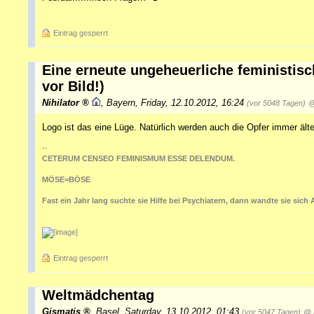
Eintrag gesperrt
Eine erneute ungeheuerliche feministis
vor Bild!)
Nihilator
,
Bayern
,
Friday, 12.10.2012, 16:24
(vor 5048 Tagen)
@
Logo ist das eine Lüge. Natürlich werden auch die Opfer immer ält
--
CETERUM CENSEO FEMINISMUM ESSE DELENDUM.
MÖSE=BÖSE
Fast ein Jahr lang suchte sie Hilfe bei Psychiatern, dann wandte sie sich A
Eintrag gesperrt
Weltmädchentag
Gismatis
,
Basel
,
Saturday, 13.10.2012, 01:43
(vor 5047 Tagen)
@ R