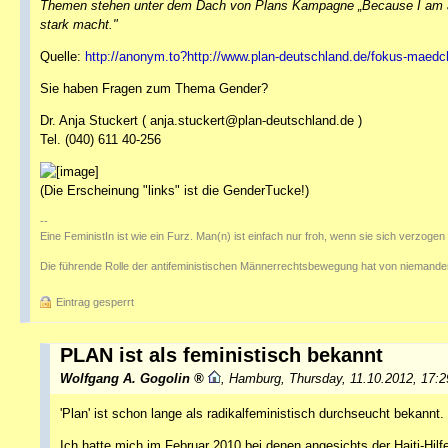
Themen stehen unter dem Dach von Plans Kampagne „Because I am a Gi
stark macht."
Quelle:
http://anonym.to?http://www.plan-deutschland.de/fokus-mae
Sie haben Fragen zum Thema Gender?
Dr. Anja Stuckert ( anja.stuckert@plan-deutschland.de )
Tel. (040) 611 40-256
(Die Erscheinung "links" ist die GenderTucke!)
--
Eine FeministIn ist wie ein Furz. Man(n) ist einfach nur froh, wenn sie sich verzogen 
Die führende Rolle der antifeministischen Männerrechtsbewegung hat von niemanden
Eintrag gesperrt
PLAN ist als feministisch bekannt
Wolfgang A. Gogolin
,
Hamburg
,
Thursday, 11.10.2012, 17:
'Plan' ist schon lange als radikalfeministisch durchseucht bekannt.
Ich hatte mich im Februar 2010 bei denen angesichts der Haiti-Hilf