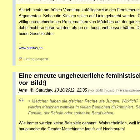
Als ich heute am frühen Vormittag zufälligerweise den Fernseher ei
Argumenten. Schon die Kleinen sollen auf Linie gebracht werden. Dab
völlig unterschiedlichen Problematiken von Mädchen auf der ganzen
dabei nicht so getan werden, als ob es Jungs viel besser hätten. D
beide Geschlechter.
--
www.subitas.ch
Eintrag gesperrt
Eine erneute ungeheuerliche feministis
vor Bild!)
jens_
,
Saturday, 13.10.2012, 22:35
(vor 5046 Tagen)
@ Referatsleite
> Mädchen haben die gleichen Rechte wie Jungen. Wirklich? 
werden Mädchen weltweit in vielen Bereichen diskriminiert. Se
Familie, der Schule oder später im Berufsleben.
Wie immer werden keine Beispiele genannt. Wahrscheinlich, weil in
hauptsache die Gender-Maschinerie laeuft auf Hochtouren!