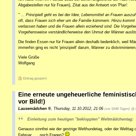
Abgabestellen nur für Frauen), Zitat aus der Antwort von 'Plan':
" ... Prinzipiell geht es bei der Idee, Lebensmittel an Frauen auszu
oft, dass Frauen sich eher um die Familie kümmern. Hinzu kommt in 
verlassen haben und die Frauen allein erziehend sind. Die Vorgehe
Vorgehensweise verständlicherweise den Unmut der Männer auslöst
Die finden Essen nur für Frauen allein deshalb bedenklich, weil M
immerhin ging es nicht 'prinzipiell' darum, Männer zu diskriminier
Viele Grüße
Wolfgang
Eintrag gesperrt
Eine erneute ungeheuerliche feministis
vor Bild!)
Lausemädchen
,
Thursday, 11.10.2012, 21:06
(vor 5048 Tagen)
@ R
Einleitung zum heutigen "bekloppten" Weltmädchentag:
Genauso sinnfrei wie der gestrige Welthundetag, oder der Welttag
Februar.......noch Fragen?