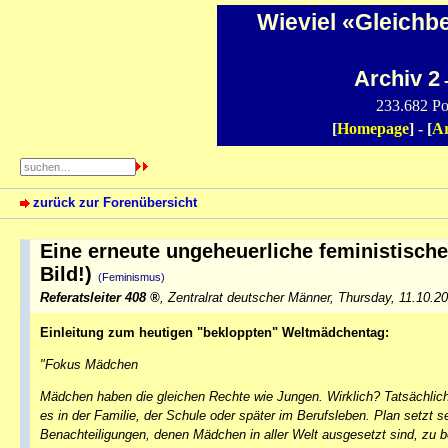
Wieviel «Gleichb
Archiv 2
-
233.682 Po
[
Homepage
] - [
Ar
zurück zur Forenübersicht
Eine erneute ungeheuerliche feministisch
Bild!)
(Feminismus)
Referatsleiter 408
,
Zentralrat deutscher Männer
,
Thursday, 11.10.2
Einleitung zum heutigen "bekloppten" Weltmädchentag:
"Fokus Mädchen
Mädchen haben die gleichen Rechte wie Jungen. Wirklich? Tatsächlich 
es in der Familie, der Schule oder später im Berufsleben. Plan setzt 
Benachteiligungen, denen Mädchen in aller Welt ausgesetzt sind, zu 