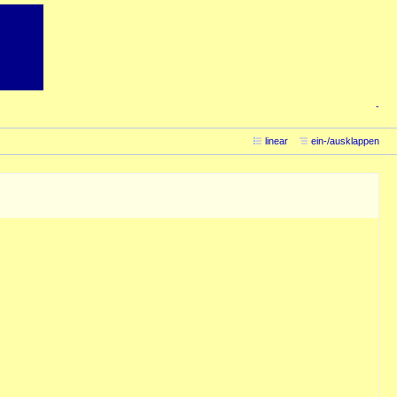
-
linear
ein-/ausklappen