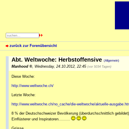
zurück zur Forenübersicht
Abt. Weltwoche: Herbstoffensive
(Allgemein)
Manhood
,
Wednesday, 24.10.2012, 22:45
(vor 5034 Tagen)
Diese Woche:
http://www.weltwoche.ch/
Letzte Woche:
http://www.weltwoche.ch/no_cache/die-weltwoche/aktuelle-ausgabe.h
8 % der Deutschschweizer Bevölkerung (überdurchschnittlich gebildet) 
Einflüsterer und Inspiratoren..........
Grüsse