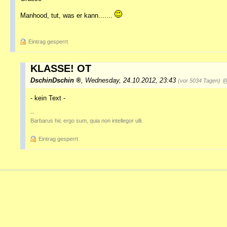
Manhood, tut, was er kann.......
Eintrag gesperrt
KLASSE! OT
DschinDschin
,
Wednesday, 24.10.2012, 23:43
(vor 5034 Tagen)
@
- kein Text -
--
Barbarus hic ergo sum, quia non intellegor ulli.
Eintrag gesperrt