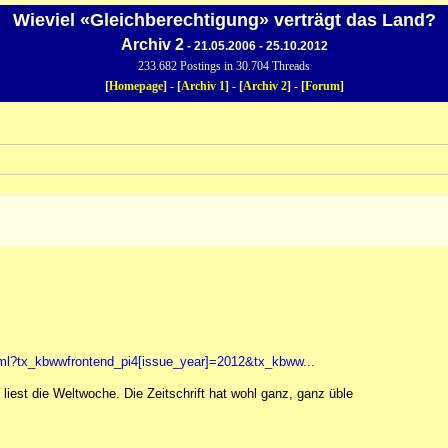
Wieviel «Gleichberechtigung» verträgt das Land?
Archiv 2
- 21.05.2006 - 25.10.2012
233.682 Postings in 30.704 Threads
[
Homepage
] - [
Archiv 1
] - [
Archiv 2
] - [
Forum
]
tml?tx_kbwwfrontend_pi4[issue_year]=2012&tx_kbww...
liest die Weltwoche. Die Zeitschrift hat wohl ganz, ganz üble