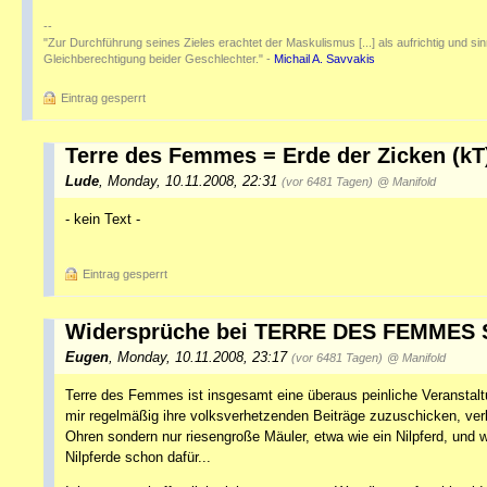
--
"Zur Durchführung seines Zieles erachtet der Maskulismus [...] als aufrichtig und sinnv
Gleichberechtigung beider Geschlechter." -
Michail A. Savvakis
Eintrag gesperrt
Terre des Femmes = Erde der Zicken (kT
Lude
,
Monday, 10.11.2008, 22:31
(vor 6481 Tagen)
@ Manifold
- kein Text -
Eintrag gesperrt
Widersprüche bei TERRE DES FEMMES 
Eugen
,
Monday, 10.11.2008, 23:17
(vor 6481 Tagen)
@ Manifold
Terre des Femmes ist insgesamt eine überaus peinliche Veranstalt
mir regelmäßig ihre volksverhetzenden Beiträge zuzuschicken, ver
Ohren sondern nur riesengroße Mäuler, etwa wie ein Nilpferd, und
Nilpferde schon dafür...