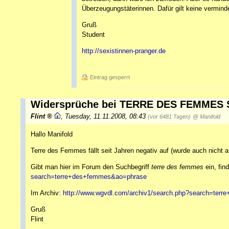
Überzeugungstäterinnen. Dafür gilt keine vermind
Gruß
Student
http://sexistinnen-pranger.de
Eintrag gesperrt
Widersprüche bei TERRE DES FEMMES 
Flint
,
Tuesday, 11.11.2008, 08:43
(vor 6481 Tagen)
@ Manifold
Hallo Manifold
Terre des Femmes fällt seit Jahren negativ auf (wurde auch nicht a
Gibt man hier im Forum den Suchbegriff
terre des femmes
ein, fin
search=terre+des+femmes&ao=phrase
Im Archiv:
http://www.wgvdl.com/archiv1/search.php?search=te
Gruß
Flint