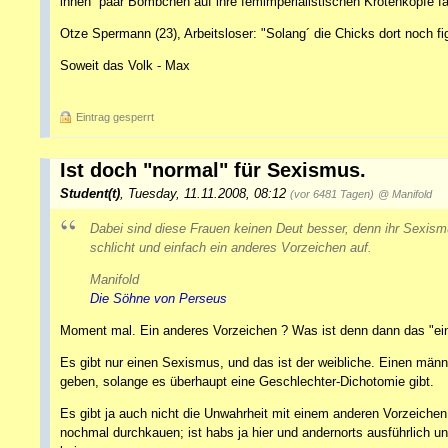
ihnen ´paar Bömbchen auf ihre femimperialistischen Krötenköpfe fa
Otze Spermann (23), Arbeitsloser: "Solang´ die Chicks dort noch fig
Soweit das Volk - Max
Eintrag gesperrt
Ist doch "normal" für Sexismus.
Student(t)
,
Tuesday, 11.11.2008, 08:12
(vor 6481 Tagen)
@ Manifold
Dabei sind diese Frauen keinen Deut besser, denn ihr Sexism
schlicht und einfach ein anderes Vorzeichen auf.
Manifold
Die Söhne von Perseus
Moment mal. Ein anderes Vorzeichen ? Was ist denn dann das "ein
Es gibt nur einen Sexismus, und das ist der weibliche. Einen männ
geben, solange es überhaupt eine Geschlechter-Dichotomie gibt.
Es gibt ja auch nicht die Unwahrheit mit einem anderen Vorzeichen.
nochmal durchkauen; ist habs ja hier und andernorts ausführlich u