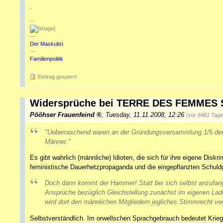
.
--
---
Der Maskulist
---
Familienpolitik
Eintrag gesperrt
Widersprüche bei TERRE DES FEMMES 
Pööhser Frauenfeind
,
Tuesday, 11.11.2008, 12:26
(vor 6481 Tage
"Ueberraschend waren an der Gründungsversammlung 1/5 d
Männer."
Es gibt wahrlich (männliche) Idioten, die sich für ihre eigene Dis
feministische Dauerhetzpropaganda und die eingepflanzten Schuldg
Doch dann kommt der Hammer! Statt bei sich selbst anzufan
Ansprüche bezüglich Gleichstellung zunächst im eigenen La
wird dort den männlichen Mitgliedern jegliches Stimmrecht ve
Selbstverständlich. Im orwellschen Sprachgebrauch bedeutet Krieg