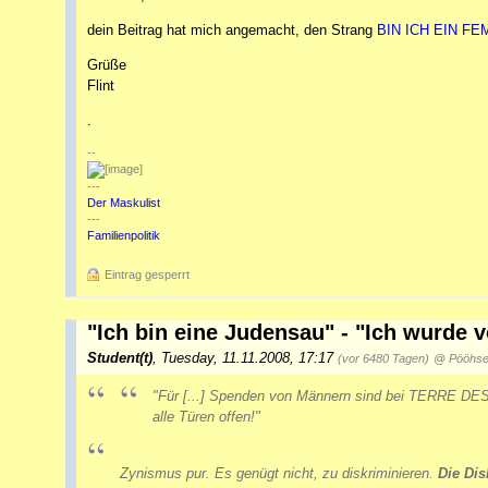
dein Beitrag hat mich angemacht, den Strang
BIN ICH EIN FE
Grüße
Flint
.
--
---
Der Maskulist
---
Familienpolitik
Eintrag gesperrt
"Ich bin eine Judensau" - "Ich wurde v
Student(t)
,
Tuesday, 11.11.2008, 17:17
(vor 6480 Tagen)
@ Pööhser
"Für
[...]
Spenden von Männern sind bei TERRE D
alle Türen offen!"
Zynismus pur. Es genügt nicht, zu diskriminieren.
Die Dis