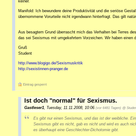
keiner.
Manifold: Ich bewundere deine Produktivität und die seriöse Gesta
übernommene Vorurteile nicht irgendwann hinterfragt. Das gilt natürl
Aus besagtem Grund überrascht mich das Verhalten bei Terres des
das sei Sexismus mit umgekehrtem Vorzeichen. Wir haben einen d
Gruß
Student
http://www.blogigo.de/Sexismuskritik
http://sexistinnen-pranger.de
Eintrag gesperrt
Ist doch "normal" für Sexismus.
Gastleser1
,
Tuesday, 11.11.2008, 10:06
(vor 6481 Tagen)
@ Studen
Es gibt nur einen Sexismus, und das ist der weibliche. E
Sexismus gibt es nicht, gab es nicht und wird es auch nic
es überhaupt eine Geschlechter-Dichotomie gibt.