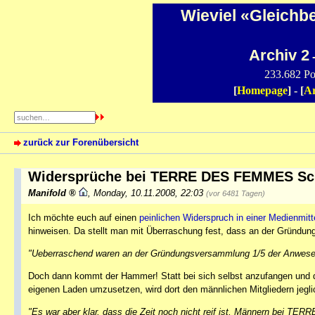
Wieviel «Gleichb
Archiv 2
-
233.682 Po
[
Homepage
] - [
Ar
zurück zur Forenübersicht
Widersprüche bei TERRE DES FEMMES Sc
Manifold
,
Monday, 10.11.2008, 22:03
(vor 6481 Tagen)
Ich möchte euch auf einen
peinlichen Widerspruch in einer Medienmitt
hinweisen. Da stellt man mit Überraschung fest, dass an der Gründu
"Ueberraschend waren an der Gründungsversammlung 1/5 der Anwes
Doch dann kommt der Hammer! Statt bei sich selbst anzufangen und d
eigenen Laden umzusetzen, wird dort den männlichen Mitgliedern jegl
"Es war aber klar, dass die Zeit noch nicht reif ist, Männern bei 