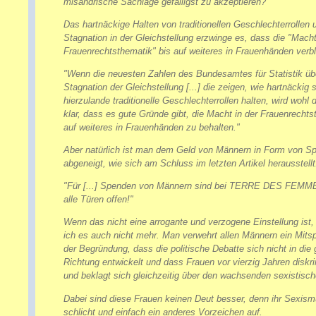
misandrische Sachlage gefälligst zu akzeptieren?
Das hartnäckige Halten von traditionellen Geschlechterrollen 
Stagnation in der Gleichstellung erzwinge es, dass die "Macht
Frauenrechtsthematik" bis auf weiteres in Frauenhänden verbl
"Wenn die neuesten Zahlen des Bundesamtes für Statistik üb
Stagnation der Gleichstellung [...] die zeigen, wie hartnäckig 
hierzulande traditionelle Geschlechterrollen halten, wird wohl
klar, dass es gute Gründe gibt, die Macht in der Frauenrechts
auf weiteres in Frauenhänden zu behalten."
Aber natürlich ist man dem Geld von Männern in Form von S
abgeneigt, wie sich am Schluss im letzten Artikel herausstellt
"Für
[...]
Spenden von Männern sind bei TERRE DES FEMM
alle Türen offen!"
Wenn das nicht eine arrogante und verzogene Einstellung ist
ich es auch nicht mehr. Man verwehrt allen Männern ein Mits
der Begründung, dass die politische Debatte sich nicht in di
Richtung entwickelt und dass Frauen vor vierzig Jahren diskri
und beklagt sich gleichzeitig über den wachsenden sexistisc
Dabei sind diese Frauen keinen Deut besser, denn ihr Sexism
schlicht und einfach ein anderes Vorzeichen auf.