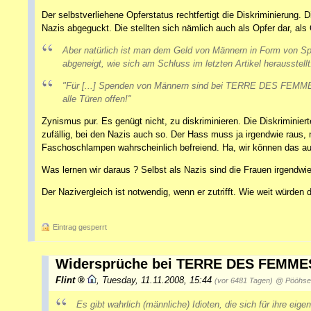
Der selbstverliehene Opferstatus rechtfertigt die Diskriminierun
Nazis abgeguckt. Die stellten sich nämlich auch als Opfer dar, al
Aber natürlich ist man dem Geld von Männern in Form von S
abgeneigt, wie sich am Schluss im letzten Artikel herausstellt
"Für
[...]
Spenden von Männern sind bei TERRE DES FEMM
alle Türen offen!"
Zynismus pur. Es genügt nicht, zu diskriminieren. Die Diskriminie
zufällig, bei den Nazis auch so. Der Hass muss ja irgendwie raus, 
Faschoschlampen wahrscheinlich befreiend. Ha, wir können das au
Was lernen wir daraus ? Selbst als Nazis sind die Frauen irgendwi
Der Nazivergleich ist notwendig, wenn er zutrifft. Wie weit würd
Eintrag gesperrt
Widersprüche bei TERRE DES FEMME
Flint
,
Tuesday, 11.11.2008, 15:44
(vor 6481 Tagen)
@ Pööhser
Es gibt wahrlich (männliche) Idioten, die sich für ihre eige