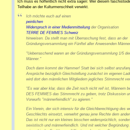
Ich muss es hoffentlich nicht extra sagen: Wer diesem faschistoi
Teilhabe an der Kulturmenschheit verwirkt.
Ich möchte euch auf einen
peinlichen
Widerspruch in einer Medienmitteilung
der Organisation
TERRE DE FEMMES Schweiz
hinweisen. Da stellt man mit Überraschung fest, dass an der
Gründungsversammlung ein Fünftel aller Anwesenden Männer
"Ueberraschend waren an der Gründungsversammlung 1/5 d
Männer."
Doch dann kommt der Hammer! Statt bei sich selbst anzufan
Ansprüche bezüglich Gleichstellung zunächst im eigenen La
wird dort den männlichen Mitgliedern jegliches Stimmrecht ve
"Es war aber klar, dass die Zeit noch nicht reif ist, Männern
DES FEMMES das Stimmrecht zu geben, trotz Diskussion un
Vorwurfs "männerfeindlich" zu agieren."
Ein Verein, der sich intensiv für die Gleichberechtigung des w
Geschlechts einsetzt, verwehrt genau jene Rechte dem ande
Das ist nicht nur ein kleines bisschen widersprüchlich, sonde
sexistisch und männerfeindlich. Und mit welcher Begründung 