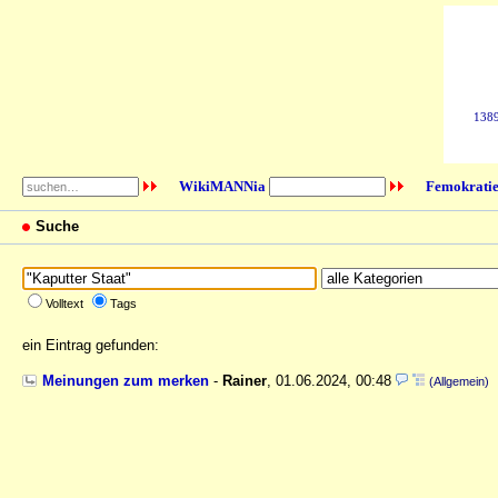
1389
WikiMANNia
Femokratie
Suche
Volltext
Tags
ein Eintrag gefunden:
Meinungen zum merken
-
Rainer
,
01.06.2024, 00:48
(Allgemein)