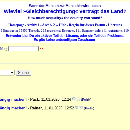
Wenn der Mensch zur MenschIn wird - oder:
Wieviel »Gleichberechtigung« verträgt das Land?
How much »equality« the country can stand?
Homepage
-
Archiv 1
-
Archiv 2
--
Hilfe
-
Regeln für dieses Forum
-
Über uns
 Einträge in 35450 Threads, 295 registrierte Benutzer, 111 Benutzer online (1 registrierte, 110 
Entweder bist Du ein aktiver Teil der Lösung, oder ein Teil des Problems.
Es gibt keine unbeteiligten Zuschauer!
blog
gängig machen!
-
Pack
,
11.01.2025, 12:24
(Politik)
gängig machen!
-
Rainer
,
11.01.2025, 12:52
(Politik)