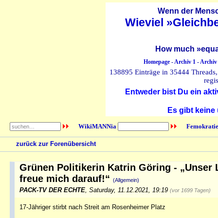
Wenn der Mensch
Wieviel »Gleichb
How much »equal
Homepage
-
Archiv 1
-
Archiv
138895 Einträge in 35444 Threads, 
regi
Entweder bist Du ein akti
Es gibt keine
WikiMANNia
Femokratie
zurück zur Forenübersicht
Grünen Politikerin Katrin Göring - „Unser
freue mich darauf!“
(Allgemein)
PACK-TV DER ECHTE
,
Saturday, 11.12.2021, 19:19
(vor 1699 Tagen)
17-Jähriger stirbt nach Streit am Rosenheimer Platz