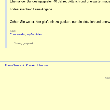
Ehemaliger Bundesligaspieler, 40 Jahre, plötzlich und unerwartet mau
Todesursache? Keine Angabe.
Gehen Sie weiter, hier gibt's nix zu gucken, nur ein plötzlich-und-unerw
Tags:
Coronawahn
,
Impfschäden
Eintrag gesperrt
Forumübersicht
|
Kontakt
|
Über uns
powe