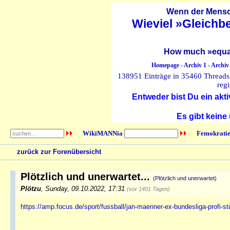
Wenn der Mensch
Wieviel »Gleichb
How much »equal
Homepage
-
Archiv 1
-
Archiv
138951 Einträge in 35460 Threads, 
regi
Entweder bist Du ein akti
Es gibt keine
WikiMANNia
Femokratie
zurück zur Forenübersicht
Plötzlich und unerwartet...
(Plötzlich und unerwartet)
Plötzu
,
Sunday, 09.10.2022, 17:31
(vor 1401 Tagen)
https://amp.focus.de/sport/fussball/jan-maenner-ex-bundesliga-profi-st