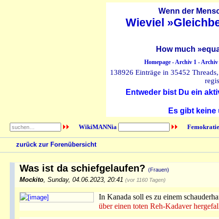
Wenn der Mensch
Wieviel »Gleichb
How much »equal
Homepage
-
Archiv 1
-
Archiv
138926 Einträge in 35452 Threads, 
regi
Entweder bist Du ein akti
Es gibt keine
WikiMANNia
Femokratie
zurück zur Forenübersicht
Was ist da schiefgelaufen?
(Frauen)
Mockito
,
Sunday, 04.06.2023, 20:41
(vor 1160 Tagen)
In Kanada soll es zu einem schauderh
über einen toten Reh-Kadaver hergefall