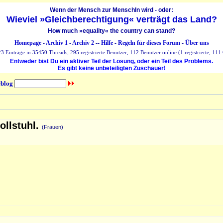
Wenn der Mensch zur MenschIn wird - oder:
Wieviel »Gleichberechtigung« verträgt das Land?
How much »equality« the country can stand?
Homepage
-
Archiv 1
-
Archiv 2
--
Hilfe
-
Regeln für dieses Forum
-
Über uns
 Einträge in 35450 Threads, 295 registrierte Benutzer, 112 Benutzer online (1 registrierte, 111 
Entweder bist Du ein aktiver Teil der Lösung, oder ein Teil des Problems.
Es gibt keine unbeteiligten Zuschauer!
blog
ollstuhl.
(Frauen)