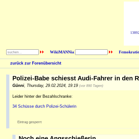
138923
WikiMANNia
Femokratie
zurück zur Forenübersicht
Polizei-Babe schiesst Audi-Fahrer in den R
Günni
,
Thursday, 29.02.2024, 19:19
(vor 890 Tagen)
Leider hinter der Bezahlschranke:
34 Schüsse durch Polizei-Schülerin
Eintrag gesperrt
Noch eine Angsschießerin