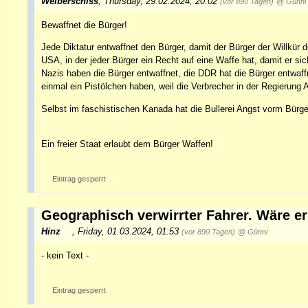
Weiberschiss
,
Thursday, 29.02.2024, 20:02
(vor 890 Tagen)
@ Günni
Bewaffnet die Bürger!
Jede Diktatur entwaffnet den Bürger, damit der Bürger der Willkür 
USA, in der jeder Bürger ein Recht auf eine Waffe hat, damit er s
Nazis haben die Bürger entwaffnet, die DDR hat die Bürger entwaff
einmal ein Pistölchen haben, weil die Verbrecher in der Regierung
Selbst im faschistischen Kanada hat die Bullerei Angst vorm Bürge
Ein freier Staat erlaubt dem Bürger Waffen!
Eintrag gesperrt
Geographisch verwirrter Fahrer. Wäre er i
Hinz
,
Friday, 01.03.2024, 01:53
(vor 890 Tagen)
@ Günni
- kein Text -
Eintrag gesperrt