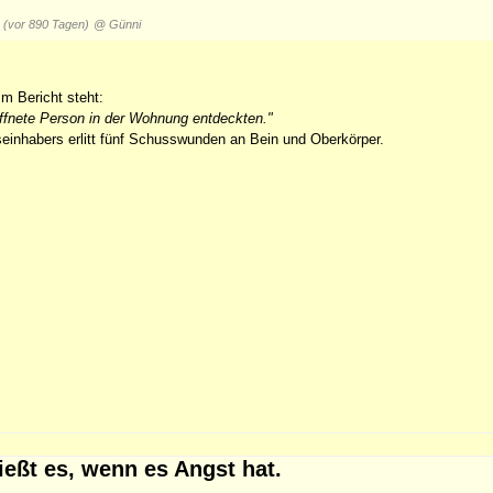
8
(vor 890 Tagen)
@ Günni
m Bericht steht:
ffnete Person in der Wohnung entdeckten."
einhabers erlitt fünf Schusswunden an Bein und Oberkörper.
ießt es, wenn es Angst hat.