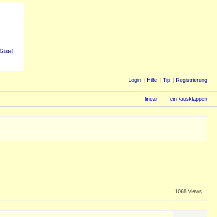
Gäste)
Login
Hilfe
Tip
Registrierung
linear
ein-/ausklappen
1068 Views