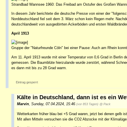
Strandbad Wannsee 1960: Das Freibad am Ostufer des Großen Wannsee
In diesem Jahr berichtete die deutsche Presse von einer der "folgen
Norddeutschland fiel seit dem 3. März schon kein Regen mehr. Nachd
deutschlandweit von ausgedörrten Ackerböden und ersten Waldbränden
April 1913
Gruppe der "Naturfreunde Cöln" bei einer Pause: Auch am Rhein konnt
Am 11. April 1913 wurde mit einer Temperatur von 0,6 Grad in Berlin d
gemessen. Die Baumblüte hierzulande wurde zerstört, während Schnees
es dann mit bis zu 28 Grad warm.
Eintrag gesperrt
Kälte in Deutschland, dann ist es ein W
Marvin
,
Sunday, 07.04.2024, 15:46
(vor 853 Tagen)
@ Pack
Wetterkarten früher blau bei +5 Grad waren, jetzt bei denen gelb i
Mit allen Mitteln versuchen sie die CO2 Abzocke mit der Klimalüge