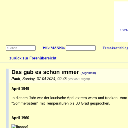
138925
WikiMANNia
Femokratieblo
zurück zur Forenübersicht
Das gab es schon immer
(Allgemein)
Pack
,
Sunday, 07.04.2024, 09:45
(vor 853 Tagen)
April 1949
In diesem Jahr war der launische April extrem warm und trocken. Vo
"Sommerostern" mit Temperaturen bis 30 Grad gesprochen.
April 1960