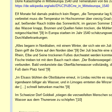
Dürre Katastrophe in Mitteleuropa 1540 und Temeraturen von bis z
https://de.wikipedia.org/wiki/D%C3%BCrre_in_Mitteleuropa_1540
Elf Monate fiel damals praktisch kein Regen, „die Temperatur lag 
verbreitet muss die Temperatur im Hochsommer über vierzig Grad g
auf, beißender Rauch trübte das Sonnenlicht, im ganzen Sommer 15
das Wasser knapp, Brunnen und Quellen fielen trocken, die Mühlen 
notgeschlachtet.“[9] In Europa starben im Jahr 1540 schätzungswe
Durchfallerkrankungen.
„Alles begann in Norditalien, mit einem Winter, der sich wie ein Jul
Dann griff die Dürre auf den Norden über.“[9] Der Juli brachte eine
Rhein, Elbe und Seine trockenen Fußes durchwatet werden konnten.
Fische trieben tot mit dem Bauch nach oben. „Der Bodenseepegel 
verbunden. Bald verdunstete das Oberflächenwasser vollständig, d
Fuß darin Platz fand.“[9]
„Im Elsass blühten die Obstbäume erneut, in Lindau reichte es so
irgendwann billiger als Wasser, und in Limoges ernteten die Winz
der […] schnell betrunken machte.“[9]
Im Schweizer Dorf Goldiwil „stiegen die verzweifelten Menschen so
Wasser aus dem Thunersee zu schöpfen.“[10]