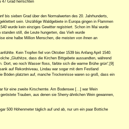
u 47 Grad herrschten
fünf bis sieben Grad über den Normalwerten des 20. Jahrhunderts,
eklettert sein. Unzählige Waldgebiete in Europa gingen in Flammen
40 wurde kein einziges Gewitter registriert. Schon im Mai wurde
standen still, die Leute hungerten, das Vieh wurde
ise eine halbe Million Menschen, die meisten von ihnen an
i anfühlte. Kein Tropfen fiel von Oktober 1539 bis Anfang April 1540.
 solche „Gluthitze, dass die Kirchen Bittgebete aussandten, während
 Dort, wo noch Wasser floss, färbte sich die warme Brühe grün“,[9]
sank auf Rekordniveau, Lindau war sogar mit dem Festland
ie Böden platzten auf, manche Trockenrisse waren so groß, dass ein
gar für eine zweite Kirschernte. Am Bodensee […] war Wein
er geröstete Trauben, aus denen sie Sherry-ähnlichen Wein gewannen,
gar 500 Höhenmeter täglich auf und ab, nur um ein paar Bottiche