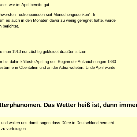
s war im April bereits gut
schwersten Tockenperioden seit Menschengedenken". In
em es auch in den Monaten davor zu wenig geregnet hatte, wurde
 berichtet.
e man 1913 nur züchtig gekleidet draußen sitzen
er bis dahin kälteste Apriltag seit Beginn der Aufzeichnungen 1880
türme in Oberitalien und an der Adria wüteten. Ende April wurde
etterphänomen. Das Wetter heiß ist, dann imme
st und wollen uns damit sagen dass Dürre in Deutschland herrscht.
 zu verteidigen