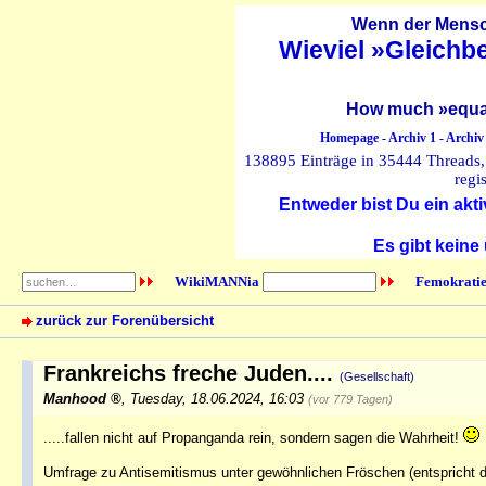
Wenn der Mensch
Wieviel »Gleichb
How much »equal
Homepage
-
Archiv 1
-
Archiv
138895 Einträge in 35444 Threads, 
regi
Entweder bist Du ein akti
Es gibt keine
WikiMANNia
Femokratie
zurück zur Forenübersicht
Frankreichs freche Juden....
(Gesellschaft)
Manhood
,
Tuesday, 18.06.2024, 16:03
(vor 779 Tagen)
.....fallen nicht auf Propanganda rein, sondern sagen die Wahrheit!
Umfrage zu Antisemitismus unter gewöhnlichen Fröschen (entspricht d