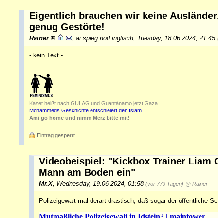
Eigentlich brauchen wir keine Ausländer
genug Gestörte!
Rainer
,
ai spieg nod inglisch
,
Tuesday, 18.06.2024, 21:45
- kein Text -
--
Kazet heißt nach GULAG und Guantánamo jetzt Gaza
Mohammeds Geschichte entschleiert den Islam
Ami go home und nimm Merz bitte mit!
Eintrag gesperrt
Videobeispiel: "Kickbox Trainer Liam 
Mann am Boden ein"
Mr.X
,
Wednesday, 19.06.2024, 01:58
(vor 779 Tagen)
@ Rainer
Polizeigewalt mal derart drastisch, daß sogar der öffentliche 
Mutmaßliche Polizeigewalt in Idstein? | maintower