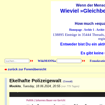
Wenn der Mensch
Wieviel »Gleichb
How much »equal
Homepage
-
Archiv 1
-
Archiv
138895 Einträge in 35444 Threads, 
regi
Entweder bist Du ein akti
Es gibt keine
WikiMANNia
Femokratie
zurück zur Forenübersicht
Ekelhafte Polizeigewalt
(Gewalt)
Mockito
,
Tuesday, 18.06.2024, 20:55
(vor 779 Tagen)