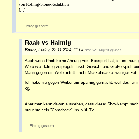
von Rolling-Stone-Redaktion
[...]
Eintrag gesperrt
Raab vs Halmig
Boxer
,
Friday, 22.11.2024, 11:04
(vor 623 Tagen)
@ Mr.X
Auch wenn Raab keine Ahnung vom Boxsport hat, ist es trauri
Weib wie Halmig verprügeln lässt. Gewicht und Größe spielt be
Mann gegen ein Weib antritt, mehr Muskelmasse, weniger Fett e
Ich habe nie gegen Weiber ein Sparring gemacht, weil das für m
kg.
Aber man kann davon ausgehen, dass dieser Showkampf nach D
brauchte sein "Comeback" ins Müll-TV.
Eintrag gesperrt