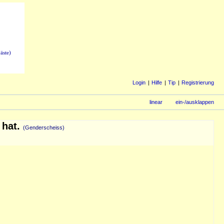
äste)
Login
Hilfe
Tip
Registrierung
linear
ein-/ausklappen
 hat.
(Genderscheiss)