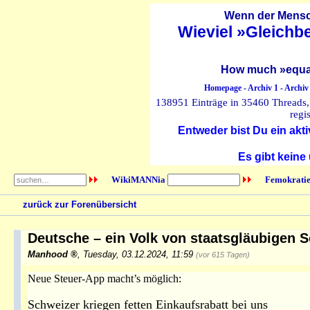
Wenn der Mensch
Wieviel »Gleichb
How much »equal
Homepage
-
Archiv 1
-
Archiv
138951 Einträge in 35460 Threads, 
regi
Entweder bist Du ein akti
Es gibt keine
WikiMANNia
Femokratie
zurück zur Forenübersicht
Deutsche – ein Volk von staatsgläubigen 
Manhood
,
Tuesday, 03.12.2024, 11:59
(vor 615 Tagen)
Neue Steuer-App macht’s möglich:
Schweizer kriegen fetten Einkaufsrabatt bei uns