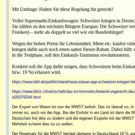
Mit Umfrage: Halten Sie diese Regelung für gerecht?
Voller Supermarkt-Einkaufswagen: Schweizer kriegen in Deutsch
Sie zählen zu den reichsten Bürgern Europas: Die Schweizer ve
Franken) – mehr als doppelt so viel wie ein Bundesbürger!
Wegen der hohen Preise für Lebensmittel, Miete etc. kaufen viel
kriegen dafür auch noch einen satten Steuer-Rabatt. Dabei hilft
in die Testphase, soll den Einkaufs-Tourismus revolutionieren.
Konkret soll die App dafür sorgen, dass Schweizern beim Einka
bzw. 19 %) erlassen wird.
https://www.bild.de/politik/inland/neue-steuer-app-schweizer-kriegen
https://www.blick.ch/wirtschaft/das-ist-himmelschreiend-ungerecht-deu
id20376544.html
Der Export von Waren ist von der MWST befreit. Das ist überall so, i
immer so, auch vor der App. Bei der Einfuhr in ein Land ist dann die
Deutschen frei dies zu ändern und die eigenen Exporte mit der MWST zu
Mehrheit scheint dies so zu wollen.
Der Regelsatz für die MWST beträgt übrigens in Deutschland 19 % un