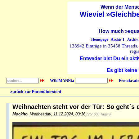
Wenn der Mensch
Wieviel »Gleichb
How much »equal
Homepage
-
Archiv 1
-
Archiv
138942 Einträge in 35458 Threads, 
regi
Entweder bist Du ein akti
Es gibt keine
WikiMANNia
Femokratie
zurück zur Forenübersicht
Weihnachten steht vor der Tür: So geht´s 
Mockito
,
Wednesday, 11.12.2024, 00:36
(vor 606 Tagen)