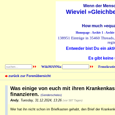
Wenn der Mensch
Wieviel »Gleichb
How much »equal
Homepage
-
Archiv 1
-
Archiv
138951 Einträge in 35460 Threads, 
regi
Entweder bist Du ein akti
Es gibt keine
WikiMANNia
Femokratie
zurück zur Forenübersicht
Was einige von euch mit ihren Krankenkas
finanzieren.
(Genderscheiss)
Andy
,
Tuesday, 31.12.2024, 13:26
(vor 587 Tagen)
Wer hat ihn nicht schon im Briefkasten gehabt, den Brief der Kranke