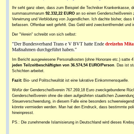
Ihr seht ganz oben, dass zum Beispiel die Techniker Krankenkasse, 
summasummarum
92.332,22 EURO
an so einen Genderscheißverein z
Verwirrung und Verblödung von Jugendlichen. Ich dachte bisher, dass 
befassen. Offenbar weit gefehlt. Das Geld wird zweckentfremdet und i
Der "Verein" schreibt von sich selbst:
"Der Bundesverband Trans e V BVT hatte Ende
dreizehn Mita
Maßnahmen durchgeführt haben."
Im Bericht ausgewiesene Personalkosten (ohne Honorare etc.) satt
jeden Teilzeitbeschäftigten von 36.574,54 EURO/Person
. Das ist s
Schichten arbeitet.
Fazit:
Bio- und Politschwulität ist eine lukrative Einkommensquelle.
Wofür der Genderscheißverein 767.269,18 Euro zweckgebundene Rücklag
Genderscheißverein ohne die oben aufgeührten staatlichen Zuwendu
Steuerverschwendung, in diesem Falle eine besonders schwerwiegend
könnte vermieden werden. Man hat den Eindruck, dass bestimmte polit
hineinpresst.
PS.: Die zunehmende Islamisierung in Deutschland wird dieses Krebs