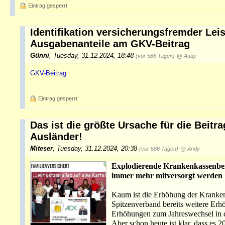
Eintrag gesperrt
Identifikation versicherungsfremder Le
Ausgabenanteile am GKV-Beitrag
Günni
,
Tuesday, 31.12.2024, 18:48
(vor 586 Tagen)
@ Andy
GKV-Beitrag
Eintrag gesperrt
Das ist die größte Ursache für die Beitr
Ausländer!
Miteser
,
Tuesday, 31.12.2024, 20:38
(vor 586 Tagen)
@ Andy
Explodierende Krankenkassenbei
immer mehr mitversorgt werden
Kaum ist die Erhöhung der Kranke
Spitzenverband bereits weitere Erhö
Erhöhungen zum Jahreswechsel in d
Aber schon heute ist klar, dass es