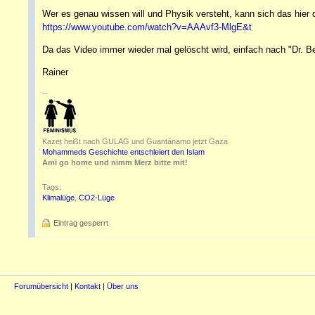
Wer es genau wissen will und Physik versteht, kann sich das hier d
https://www.youtube.com/watch?v=AAAvf3-MlgE&t
Da das Video immer wieder mal gelöscht wird, einfach nach "Dr. B
Rainer
--
Kazet heißt nach GULAG und Guantánamo jetzt Gaza
Mohammeds Geschichte entschleiert den Islam
Ami go home und nimm Merz bitte mit!
Tags:
Klimalüge
,
CO2-Lüge
Eintrag gesperrt
Forumübersicht
|
Kontakt
|
Über uns