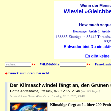
Wenn der Mensch
Wieviel »Gleichb
How much »equal
Homepage
-
Archiv 1
-
Archiv
138885 Einträge in 35442 Threads, 
regi
Entweder bist Du ein akti
Es gibt keine
WikiMANNia
Femokratie
zurück zur Forenübersicht
Der Klimaschwindel fängt an, den Grünen 
Grüne Abrissbirne
,
Tuesday, 07.01.2025, 23:40
(vor 575 Tagen)
bearbeitet von Grüne Abrissbirne, Tuesday, 07.01.2025, 23:46
Klimalüge fliegt auf – über 200 Pro