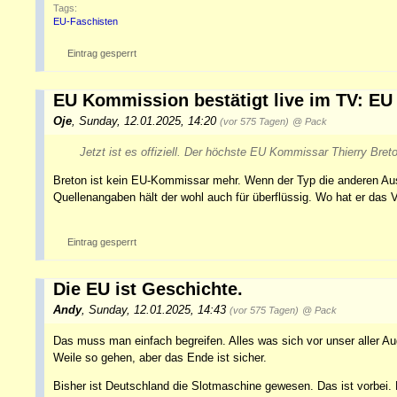
Tags:
EU-Faschisten
Eintrag gesperrt
EU Kommission bestätigt live im TV: EU
Oje
,
Sunday, 12.01.2025, 14:20
(vor 575 Tagen)
@ Pack
Jetzt ist es offiziell. Der höchste EU Kommissar Thierry Breto
Breton ist kein EU-Kommissar mehr. Wenn der Typ die anderen Auss
Quellenangaben hält der wohl auch für überflüssig. Wo hat er das V
Eintrag gesperrt
Die EU ist Geschichte.
Andy
,
Sunday, 12.01.2025, 14:43
(vor 575 Tagen)
@ Pack
Das muss man einfach begreifen. Alles was sich vor unser aller Au
Weile so gehen, aber das Ende ist sicher.
Bisher ist Deutschland die Slotmaschine gewesen. Das ist vorbei.