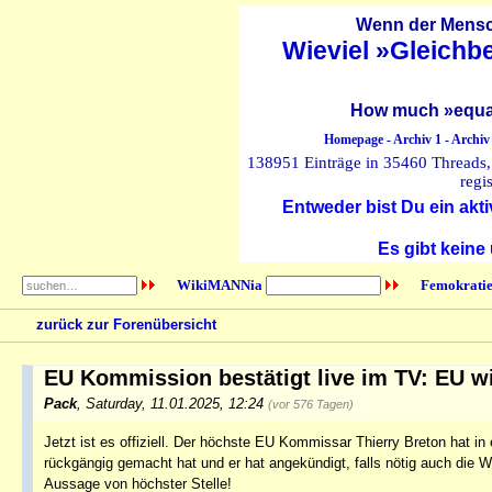
Wenn der Mensch
Wieviel »Gleichb
How much »equal
Homepage
-
Archiv 1
-
Archiv
138951 Einträge in 35460 Threads, 
regi
Entweder bist Du ein akti
Es gibt keine
WikiMANNia
Femokratie
zurück zur Forenübersicht
EU Kommission bestätigt live im TV: EU 
Pack
,
Saturday, 11.01.2025, 12:24
(vor 576 Tagen)
Jetzt ist es offiziell. Der höchste EU Kommissar Thierry Breton hat i
rückgängig gemacht hat und er hat angekündigt, falls nötig auch die 
Aussage von höchster Stelle!