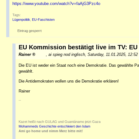
https://www.youtube.com/watch?v=faAjG3Pzc4o
Tags:
Lügenpolitik
,
EU-Faschisten
Eintrag gesperrt
EU Kommission bestätigt live im TV: EU
Rainer
,
ai spieg nod inglisch
,
Saturday, 11.01.2025, 12:52
Die EU ist weder ein Staat noch eine Demokratie. Das gewählte P
gewählt.
Die Antidemokraten wollen uns die Demokratie erklären!
Rainer
--
Kazet heißt nach GULAG und Guantánamo jetzt Gaza
Mohammeds Geschichte entschleiert den Islam
Ami go home und nimm Merz bitte mit!