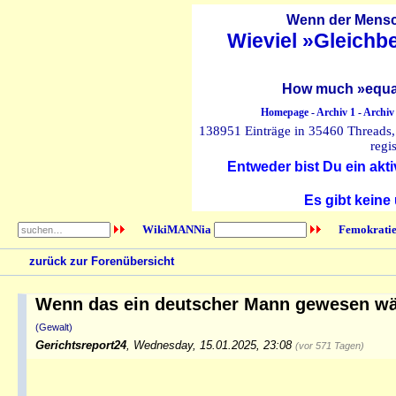
Wenn der Mensch
Wieviel »Gleichb
How much »equal
Homepage
-
Archiv 1
-
Archiv
138951 Einträge in 35460 Threads, 
regi
Entweder bist Du ein akti
Es gibt keine
WikiMANNia
Femokratie
zurück zur Forenübersicht
Wenn das ein deutscher Mann gewesen wä
(Gewalt)
Gerichtsreport24
,
Wednesday, 15.01.2025, 23:08
(vor 571 Tagen)