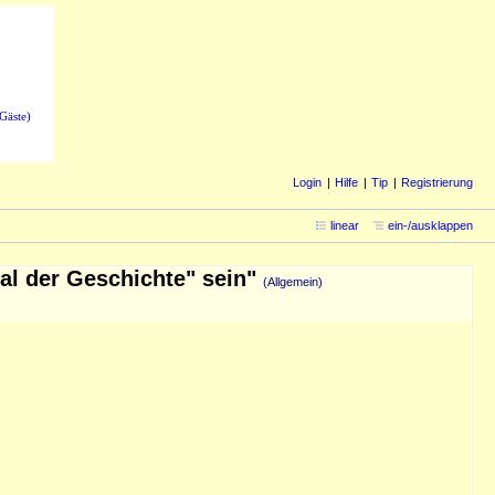
Gäste)
Login
Hilfe
Tip
Registrierung
linear
ein-/ausklappen
al der Geschichte" sein"
(Allgemein)