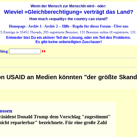
Wenn der Mensch zur MenschIn wird - oder:
Wieviel »Gleichberechtigung« verträgt das Land?
How much »equality« the country can stand?
Homepage
-
Archiv 1
-
Archiv 2
--
Hilfe
-
Regeln für dieses Forum
-
Über uns
 Einträge in 35451 Threads, 295 registrierte Benutzer, 131 Benutzer online (0 registrierte, 131 
Entweder bist Du ein aktiver Teil der Lösung, oder ein Teil des Problems.
Es gibt keine unbeteiligten Zuschauer!
blog
on USAID an Medien könnten "der größte Skand
ossen
Präsident Donald Trump dem Vorschlag "zugestimmt"
"nicht reparierbar" bezeichnete. Für eine große Zahl