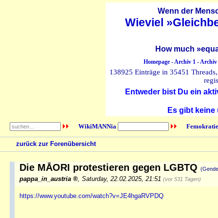
Wenn der Mensch
Wieviel »Gleichb
How much »equal
Homepage
-
Archiv 1
-
Archiv
138925 Einträge in 35451 Threads, 
regi
Entweder bist Du ein akti
Es gibt keine
WikiMANNia
Femokratie
zurück zur Forenübersicht
Die MĀORI protestieren gegen LGBTQ
(Gende
pappa_in_austria
,
Saturday, 22.02.2025, 21:51
(vor 531 Tagen)
https://www.youtube.com/watch?v=JE4hgaRVPDQ