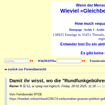
Wenn der Mensch
Wieviel »Gleichb
How much »equal
Homepage
-
Archiv 1
-
Archiv
138925 Einträge in 35451 Threads, 
regi
Entweder bist Du ein akti
Es gibt keine
WikiMANNia
Femokratie
zurück zur Forenübersicht
Damit ihr wisst, wo die "Rundfunkgebühre
Rainer
,
ai spieg nod inglisch
,
Friday, 28.02.2025, 11:18
(vor 5
Vom Feindsender RTDE
https://freedert.online/inland/238174-verleumdeter-gruenen-politiker-ge