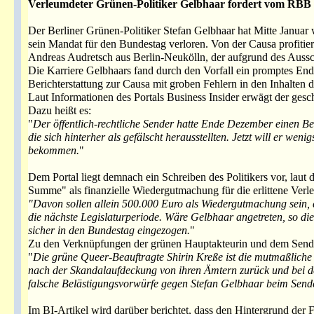
Verleumdeter Grünen-Politiker Gelbhaar fordert vom RBB b
Der Berliner Grünen-Politiker Stefan Gelbhaar hat Mitte Janua
sein Mandat für den Bundestag verloren. Von der Causa profit
Andreas Audretsch aus Berlin-Neukölln, der aufgrund des Aussch
Die Karriere Gelbhaars fand durch den Vorfall ein promptes End
Berichterstattung zur Causa mit groben Fehlern in den Inhalten 
Laut Informationen des Portals Business Insider erwägt der gesc
Dazu heißt es:
"
Der öffentlich-rechtliche Sender hatte Ende Dezember einen B
die sich hinterher als gefälscht herausstellten. Jetzt will er we
bekommen.
"
Dem Portal liegt demnach ein Schreiben des Politikers vor, laut 
Summe" als finanzielle Wiedergutmachung für die erlittene Verle
"Davon sollen allein 500.000 Euro als Wiedergutmachung sein, 
die nächste Legislaturperiode. Wäre Gelbhaar angetreten, so die
sicher in den Bundestag eingezogen.
"
Zu den Verknüpfungen der grünen Hauptakteurin und dem Sender
"
Die grüne Queer-Beauftragte Shirin Kreße ist die mutmaßliche w
nach der Skandalaufdeckung von ihren Ämtern zurück und bei 
falsche Belästigungsvorwürfe gegen Stefan Gelbhaar beim Send
Im BI-Artikel wird darüber berichtet, dass den Hintergrund der 