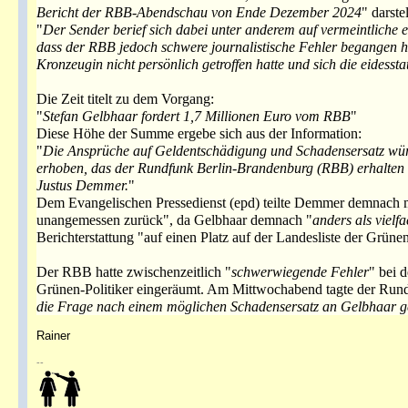
Bericht der RBB-Abendschau von Ende Dezember 2024
" darste
"
Der Sender berief sich dabei unter anderem auf vermeintliche ei
dass der RBB jedoch schwere journalistische Fehler begangen ha
Kronzeugin nicht persönlich getroffen hatte und sich die eidesstat
Die Zeit titelt zu dem Vorgang:
"
Stefan Gelbhaar fordert 1,7 Millionen Euro vom RBB
"
Diese Höhe der Summe ergebe sich aus der Information:
"
Die Ansprüche auf Geldentschädigung und Schadensersatz würde
erhoben, das der Rundfunk Berlin-Brandenburg (RBB) erhalten 
Justus Demmer.
"
Dem Evangelischen Pressedienst (epd) teilte Demmer demnach m
unangemessen zurück", da Gelbhaar demnach "
anders als vielfa
Berichterstattung "auf einen Platz auf der Landesliste der Grünen
Der RBB hatte zwischenzeitlich "
schwerwiegende Fehler
" bei 
Grünen-Politiker eingeräumt. Am Mittwochabend tagte der Rund
die Frage nach einem möglichen Schadensersatz an Gelbhaar ge
Rainer
--