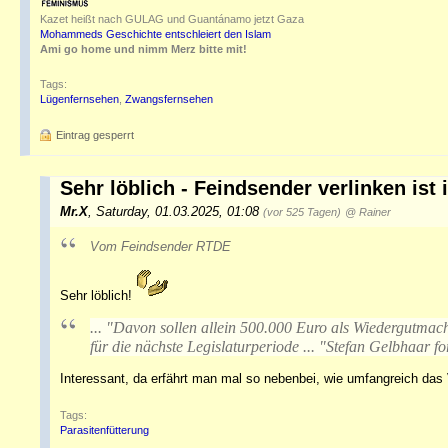
Kazet heißt nach GULAG und Guantánamo jetzt Gaza
Mohammeds Geschichte entschleiert den Islam
Ami go home und nimm Merz bitte mit!
Tags:
Lügenfernsehen
,
Zwangsfernsehen
Eintrag gesperrt
Sehr löblich - Feindsender verlinken ist
Mr.X
,
Saturday, 01.03.2025, 01:08
(vor 525 Tagen)
@ Rainer
Vom Feindsender RTDE
Sehr löblich!
...
"Davon sollen allein 500.000 Euro als Wiedergutmac
für die nächste Legislaturperiode ... "
Stefan Gelbhaar fo
Interessant, da erfährt man mal so nebenbei, wie umfangreich das 
Tags:
Parasitenfütterung