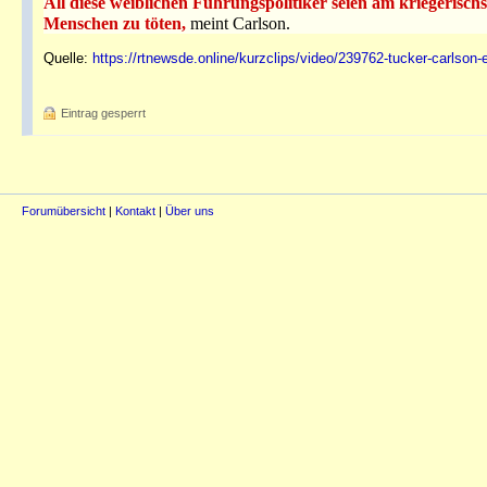
All diese weiblichen Führungspolitiker seien am kriegerisch
Menschen zu töten,
meint Carlson.
Quelle:
https://rtnewsde.online/kurzclips/video/239762-tucker-carlson-e
Eintrag gesperrt
Forumübersicht
|
Kontakt
|
Über uns