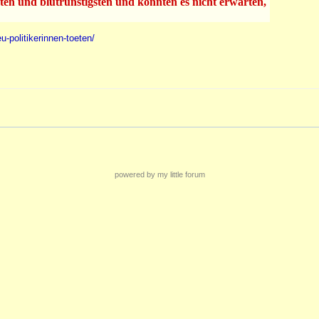
sten und blutrünstigsten und könnten es nicht erwarten,
u-politikerinnen-toeten/
powered by my little forum