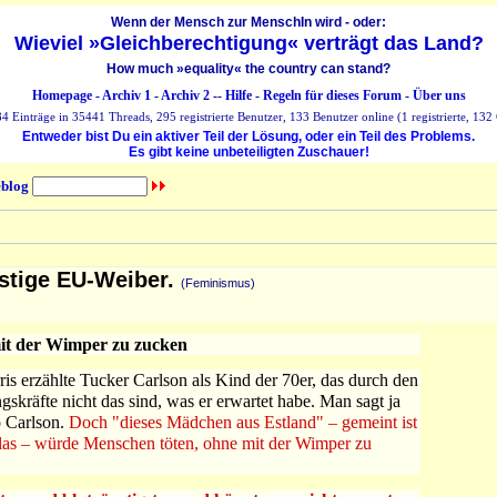
Wenn der Mensch zur MenschIn wird - oder:
Wieviel »Gleichberechtigung« verträgt das Land?
How much »equality« the country can stand?
Homepage
-
Archiv 1
-
Archiv 2
--
Hilfe
-
Regeln für dieses Forum
-
Über uns
 Einträge in 35441 Threads, 295 registrierte Benutzer, 133 Benutzer online (1 registrierte, 132 
Entweder bist Du ein aktiver Teil der Lösung, oder ein Teil des Problems.
Es gibt keine unbeteiligten Zuschauer!
blog
stige EU-Weiber.
(Feminismus)
mit der Wimper zu zucken
s erzählte Tucker Carlson als Kind der 70er, das durch den
kräfte nicht das sind, was er erwartet habe. Man sagt ja
o Carlson.
Doch "dieses Mädchen aus Estland" – gemeint ist
las – würde Menschen töten, ohne mit der Wimper zu