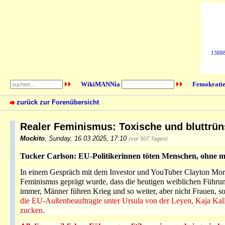
138884
WikiMANNia
Femokratie
zurück zur Forenübersicht
Realer Feminismus: Toxische und bluttrün
Mockito
,
Sunday, 16.03.2025, 17:10
(vor 507 Tagen)
Tucker Carlson: EU-Politikerinnen töten Menschen, ohne 
In einem Gespräch mit dem Investor und YouTuber Clayton Morri
Feminismus geprägt wurde, dass die heutigen weiblichen Führungs
immer, Männer führen Krieg und so weiter, aber nicht Frauen, s
die EU-Außenbeauftragte unter Ursula von der Leyen, Kaja Kal
zucken.