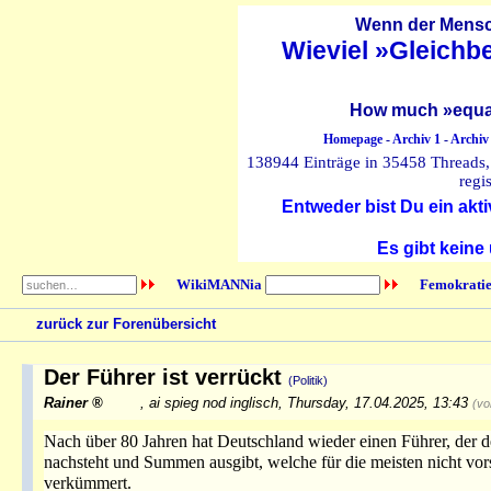
Wenn der Mensch
Wieviel »Gleichb
How much »equal
Homepage
-
Archiv 1
-
Archiv
138944 Einträge in 35458 Threads, 
regi
Entweder bist Du ein akti
Es gibt keine
WikiMANNia
Femokratie
zurück zur Forenübersicht
Der Führer ist verrückt
(Politik)
Rainer
,
ai spieg nod inglisch
,
Thursday, 17.04.2025, 13:43
(vo
Nach über 80 Jahren hat Deutschland wieder einen Führer, der 
nachsteht und Summen ausgibt, welche für die meisten nicht vor
verkümmert.