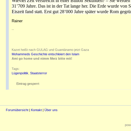
Wieviel Zeit verstreicht in einer Billion Sekunden? – Sie werden 
31’709 Jahre. Das ist in der Tat lange her. Die Erde wurde von 
Eiszeit fand statt. Erst gut 28’000 Jahre später wurde Rom gegrü
Rainer
--
Kazet heißt nach GULAG und Guantánamo jetzt Gaza
Mohammeds Geschichte entschleiert den Islam
Ami go home und nimm Merz bitte mit!
Tags:
Lügenpolitik
,
Staatsterror
Eintrag gesperrt
Forumübersicht
|
Kontakt
|
Über uns
powe