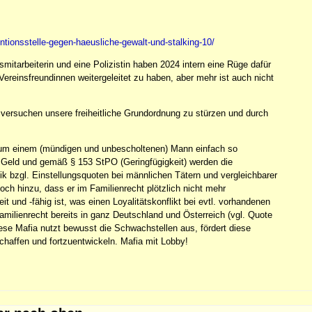
entionsstelle-gegen-haeusliche-gewalt-und-stalking-10/
smitarbeiterin und eine Polizistin haben 2024 intern eine Rüge dafür
reinsfreundinnen weitergeleitet zu haben, aber mehr ist auch nicht
versuchen unsere freiheitliche Grundordnung zu stürzen und durch
s, um einem (mündigen und unbescholtenen) Mann einfach so
es Geld und gemäß § 153 StPO (Geringfügigkeit) werden die
stik bzgl. Einstellungsquoten bei männlichen Tätern und vergleichbarer
ch hinzu, dass er im Familienrecht plötzlich nicht mehr
t und -fähig ist, was einen Loyalitätskonflikt bei evtl. vorhandenen
milienrecht bereits in ganz Deutschland und Österreich (vgl. Quote
diese Mafia nutzt bewusst die Schwachstellen aus, fördert diese
haffen und fortzuentwickeln. Mafia mit Lobby!