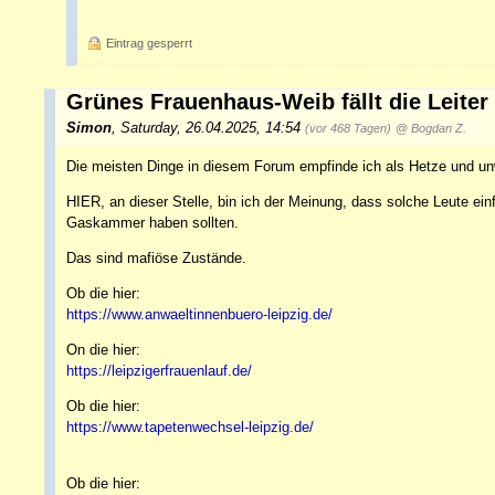
Eintrag gesperrt
Grünes Frauenhaus-Weib fällt die Leiter
Simon
,
Saturday, 26.04.2025, 14:54
(vor 468 Tagen)
@ Bogdan Z.
Die meisten Dinge in diesem Forum empfinde ich als Hetze und un
HIER, an dieser Stelle, bin ich der Meinung, dass solche Leute ein
Gaskammer haben sollten.
Das sind mafiöse Zustände.
Ob die hier:
https://www.anwaeltinnenbuero-leipzig.de/
On die hier:
https://leipzigerfrauenlauf.de/
Ob die hier:
https://www.tapetenwechsel-leipzig.de/
Ob die hier: