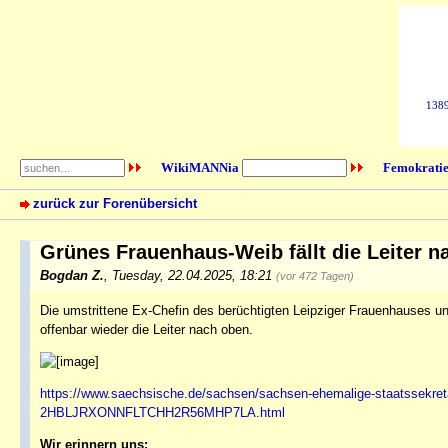
1389
WikiMANNia
Femokratie
zurück zur Forenübersicht
Grünes Frauenhaus-Weib fällt die Leiter 
Bogdan Z.
,
Tuesday, 22.04.2025, 18:21
(vor 472 Tagen)
Die umstrittene Ex-Chefin des berüchtigten Leipziger Frauenhauses und d
offenbar wieder die Leiter nach oben.
https://www.saechsische.de/sachsen/sachsen-ehemalige-staatssekreta
2HBLJRXONNFLTCHH2R56MHP7LA.html
Wir erinnern uns: