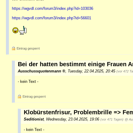
https://wgvdl.com/forum3/index.php?id=103036
https://wgvdl.com/forum3/index.php?id=56601
Eintrag gesperrt
Bei der hatten bestimmt einige Frauen A
Ausschussquotenmann
,
Tuesday, 22.04.2025, 20:45
(vor 472 T
- kein Text -
Eintrag gesperrt
Klobürstenfrisur, Problembrille => Fe
Seditionist
,
Wednesday, 23.04.2025, 19:06
(vor 471 Tagen)
@ Au
- kein Text -