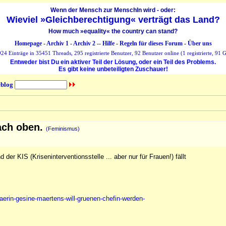
Wenn der Mensch zur MenschIn wird - oder:
Wieviel »Gleichberechtigung« verträgt das Land?
How much »equality« the country can stand?
Homepage
-
Archiv 1
-
Archiv 2
--
Hilfe
-
Regeln für dieses Forum
-
Über uns
24 Einträge in 35451 Threads, 295 registrierte Benutzer, 92 Benutzer online (1 registrierte, 91 G
Entweder bist Du ein aktiver Teil der Lösung, oder ein Teil des Problems.
Es gibt keine unbeteiligten Zuschauer!
blog
nach oben.
(Feminismus)
er KIS (Kriseninterventionsstelle ... aber nur für Frauen!) fällt
erin-gesine-maertens-will-gruenen-chefin-werden-