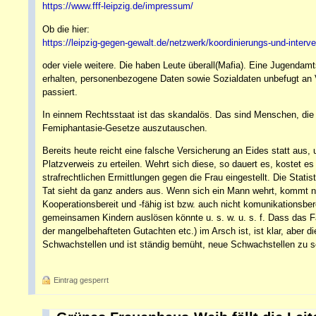
https://www.fff-leipzig.de/impressum/
Ob die hier:
https://leipzig-gegen-gewalt.de/netzwerk/koordinierungs-und-interv
oder viele weitere. Die haben Leute überall(Mafia). Eine Jugendamt
erhalten, personenbezogene Daten sowie Sozialdaten unbefugt an Ve
passiert.
In einnem Rechtsstaat ist das skandalös. Das sind Menschen, die 
Femiphantasie-Gesetze auszutauschen.
Bereits heute reicht eine falsche Versicherung an Eides statt au
Platzverweis zu erteilen. Wehrt sich diese, so dauert es, kostet 
strafrechtlichen Ermittlungen gegen die Frau eingestellt. Die Stati
Tat sieht da ganz anders aus. Wenn sich ein Mann wehrt, kommt no
Kooperationsbereit und -fähig ist bzw. auch nicht komunikationsberei
gemeinsamen Kindern auslösen könnte u. s. w. u. s. f. Dass das Fa
der mangelbehafteten Gutachten etc.) im Arsch ist, ist klar, aber 
Schwachstellen und ist ständig bemüht, neue Schwachstellen zu sc
Eintrag gesperrt