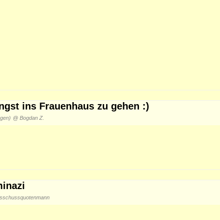
ngst ins Frauenhaus zu gehen :)
agen)
@ Bogdan Z.
minazi
sschussquotenmann