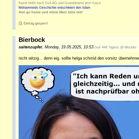
Kazet heißt nach GULAG und Guantánamo jetzt Gaza
Mohammeds Geschichte entschleiert den Islam
Ami go home und nimm Merz bitte mit!
Eintrag gesperrt
Bierbock
saitenzupfer
,
Monday, 19.05.2025, 10:53
(vor 446 Tagen)
@ Mockito
nicht witzig... denn eig. sollte helga schmid den vorsitz überneh