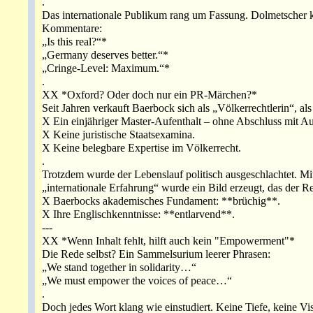
.
Das internationale Publikum rang um Fassung. Dolmetscher 
Kommentare:
„Is this real?“*
„Germany deserves better.“*
„Cringe-Level: Maximum.“*
.
XX *Oxford? Oder doch nur ein PR-Märchen?*
Seit Jahren verkauft Baerbock sich als „Völkerrechtlerin“, a
X Ein einjähriger Master-Aufenthalt – ohne Abschluss mit A
X Keine juristische Staatsexamina.
X Keine belegbare Expertise im Völkerrecht.
.
Trotzdem wurde der Lebenslauf politisch ausgeschlachtet. Mit
„internationale Erfahrung“ wurde ein Bild erzeugt, das der Re
X Baerbocks akademisches Fundament: **brüchig**.
X Ihre Englischkenntnisse: **entlarvend**.
---
XX *Wenn Inhalt fehlt, hilft auch kein "Empowerment"*
Die Rede selbst? Ein Sammelsurium leerer Phrasen:
„We stand together in solidarity…“
„We must empower the voices of peace…“
.
Doch jedes Wort klang wie einstudiert. Keine Tiefe, keine Vi