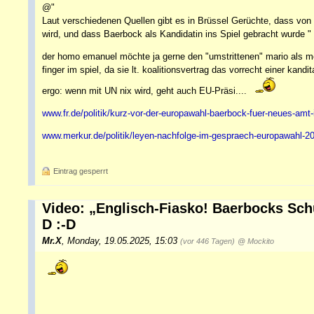
@"
Laut verschiedenen Quellen gibt es in Brüssel Gerüchte, dass von 
wird, und dass Baerbock als Kandidatin ins Spiel gebracht wurde "
der homo emanuel möchte ja gerne den "umstrittenen" mario als m
finger im spiel, da sie lt. koalitionsvertrag das vorrecht einer kandi
ergo: wenn mit UN nix wird, geht auch EU-Präsi....
www.fr.de/politik/kurz-vor-der-europawahl-baerbock-fuer-neues-am
www.merkur.de/politik/leyen-nachfolge-im-gespraech-europawahl-2
Eintrag gesperrt
Video: „Englisch-Fiasko! Baerbocks Sch
D :-D
Mr.X
,
Monday, 19.05.2025, 15:03
(vor 446 Tagen)
@ Mockito