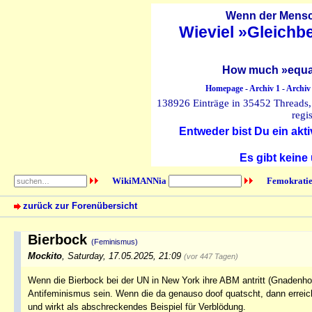
Wenn der Mensch
Wieviel »Gleichb
How much »equal
Homepage
-
Archiv 1
-
Archiv
138926 Einträge in 35452 Threads, 
regi
Entweder bist Du ein akti
Es gibt keine
WikiMANNia
Femokratie
zurück zur Forenübersicht
Bierbock
(Feminismus)
Mockito
,
Saturday, 17.05.2025, 21:09
(vor 447 Tagen)
Wenn die Bierbock bei der UN in New York ihre ABM antritt (Gnadenhof 
Antifeminismus sein. Wenn die da genauso doof quatscht, dann erreich
und wirkt als abschreckendes Beispiel für Verblödung.