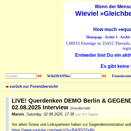
Wenn der Mensch
Wieviel »Gleichb
How much »equal
Homepage
-
Archiv 1
-
Archiv
138933 Einträge in 35455 Threads, 
regi
Entweder bist Du ein akti
Es gibt keine
WikiMANNia
Femokratie
zurück zur Forenübersicht
LIVE! Querdenken DEMO Berlin & GEGEND
02.08.2025 Interview
(Gesellschaft)
Marvin
,
Saturday, 02.08.2025, 17:38
(vor 371 Tagen)
Vor allem Grüne und Linksparteien haben zur Gegendemonstration auf
https://www.youtube.com/watch?v=B4i3GO2x4fs