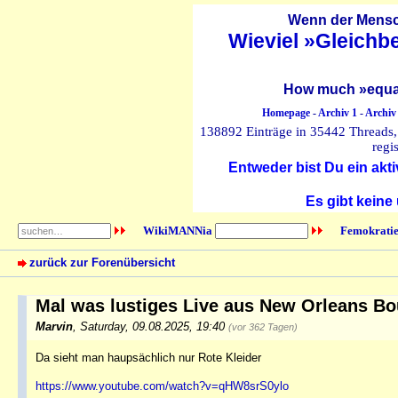
Wenn der Mensch
Wieviel »Gleichb
How much »equal
Homepage
-
Archiv 1
-
Archiv
138892 Einträge in 35442 Threads, 
regi
Entweder bist Du ein akti
Es gibt keine
WikiMANNia
Femokratie
zurück zur Forenübersicht
Mal was lustiges Live aus New Orleans B
Marvin
,
Saturday, 09.08.2025, 19:40
(vor 362 Tagen)
Da sieht man haupsächlich nur Rote Kleider
https://www.youtube.com/watch?v=qHW8srS0ylo