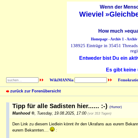
Wenn der Mensch
Wieviel »Gleichb
How much »equal
Homepage
-
Archiv 1
-
Archiv
138925 Einträge in 35451 Threads, 
regi
Entweder bist Du ein akti
Es gibt keine
WikiMANNia
Femokratie
zurück zur Forenübersicht
Tipp für alle Sadisten hier...... :-)
(Humor)
Manhood
,
Tuesday, 19.08.2025, 17:00
(vor 353 Tagen)
Den Link zu diesem Liedlein könnt ihr den Ukrafans aus eurem Bekann
eurem Bekannten....
: