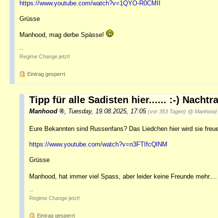
https://www.youtube.com/watch?v=1QYO-R0CMII
Grüsse
Manhood, mag derbe Spässe!
--
Regime Change jetzt!
Eintrag gesperrt
Tipp für alle Sadisten hier...... :-) Nachtr
Manhood
,
Tuesday, 19.08.2025, 17:05
(vor 353 Tagen)
@ Manhood
Eure Bekannten sind Russenfans? Das Liedchen hier wird sie freuen
https://www.youtube.com/watch?v=n3FTIfcQlNM
Grüsse
Manhood, hat immer viel Spass, aber leider keine Freunde mehr...
--
Regime Change jetzt!
Eintrag gesperrt