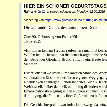
HIER EIN SCHÖNER GEBURTSTAGS
Rainer
,
ai spieg nod inglisch
,
Monday, 22.09.2025,
Sicherung von
https://www.giordano-bruno-stiftung.de/meldu
Die »Grande Dame« des autonomen Denkens
Zum 90. Geburtstag von Esther Vilar
16.09.2025
»Ich will in keinem Haufen raufen, lass mich mit kei
Wölfen heule« besang, hat die deutsch-argentinische Schr
den Beirat der Giordano-Bruno-Stiftung ein. Heute feie
Salomon.
Esther Vilar ist »Autorin« im wahrsten Sinne des Wort
vereinnahmen lässt, die stets ihren eigenen Weg gega
Nachdenken anzuregen. Schon ihr erstes Buch »Der dre
Weltbestseller, über den heiß und heftig diskutiert wur
Emanzipationsbewegung in den Rücken zu fallen. Inzw
darum ging, die Frauen aus ihrer Opferrolle zu befreie
Die Geschlechterpolitik war indes keineswegs das einz