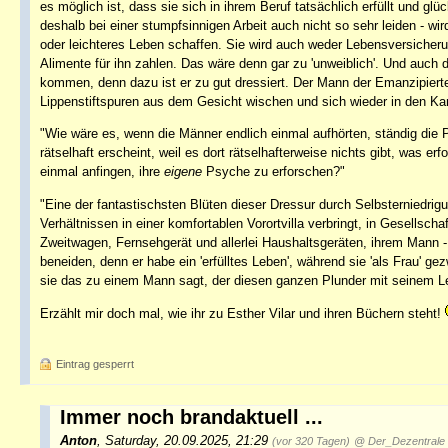
es möglich ist, dass sie sich in ihrem Beruf tatsächlich erfüllt und glü
deshalb bei einer stumpfsinnigen Arbeit auch nicht so sehr leiden - wi
oder leichteres Leben schaffen. Sie wird auch weder Lebensversiche
Alimente für ihn zahlen. Das wäre denn gar zu 'unweiblich'. Und auch
kommen, denn dazu ist er zu gut dressiert. Der Mann der Emanzipiert
Lippenstiftspuren aus dem Gesicht wischen und sich wieder in den Ka
"Wie wäre es, wenn die Männer endlich einmal aufhörten, ständig die P
rätselhaft erscheint, weil es dort rätselhafterweise nichts gibt, was e
einmal anfingen, ihre
eigene
Psyche zu erforschen?"
"Eine der fantastischsten Blüten dieser Dressur durch Selbsterniedrigu
Verhältnissen in einer komfortablen Vorortvilla verbringt, in Gesellsch
Zweitwagen, Fernsehgerät und allerlei Haushaltsgeräten, ihrem Mann - d
beneiden, denn er habe ein 'erfülltes Leben', während sie 'als Frau'
sie das zu einem Mann sagt, der diesen ganzen Plunder mit seinem L
Erzählt mir doch mal, wie ihr zu Esther Vilar und ihren Büchern steht!
Eintrag gesperrt
Immer noch brandaktuell ...
Anton
,
Saturday, 20.09.2025, 21:29
(vor 320 Tagen)
@ Der_Dezentrale