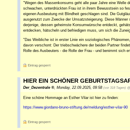
"Wegen des Massenkonsums geht alle paar Jahre eine Welle de
schwachen, unterdrückten Frau ist in ihrem Bewusstsein so fest
eigenen Ausbeutung mit Blindheit geschlagen sind. Die Gutgläu
ausgenutzt zum Zwecke der Umsatzsteigerung. Diese Männer soll
derjenige, dessen geheimste Konsumwünsche entdeckt, gehätsch
entdecken, hätscheln und befriedigen muss, um sich die Zunei
"Das Weibliche ist in erster Linie ein soziologisches Phänomen
davon verschont: Der triebschwächere der beiden Partner findet b
Rolle des Ausbeuters - die Rolle der Frau - und benimmt sich e
Eintrag gesperrt
HIER EIN SCHÖNER GEBURTSTAGSAR
Der_Dezentrale
,
Monday, 22.09.2025, 09:58
(vor 318 Tagen)
@
Eine schöne Hommage an Esther Vilar ist hier zu finden:
https://www.giordano-bruno-stiftung.de/meldung/esther-vilar-90
Eintrag gesperrt