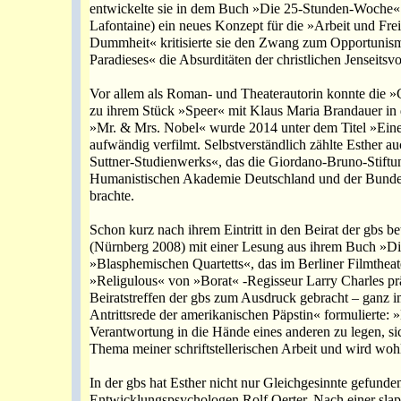
entwickelte sie in dem Buch »Die 25-Stunden-Woche«
Lafontaine) ein neues Konzept für die »Arbeit und Fre
Dummheit« kritisierte sie den Zwang zum Opportunismu
Paradieses« die Absurditäten der christlichen Jenseitsvo
Vor allem als Roman- und Theaterautorin konnte die 
zu ihrem Stück »Speer« mit Klaus Maria Brandauer in de
»Mr. & Mrs. Nobel« wurde 2014 unter dem Titel »Eine 
aufwändig verfilmt. Selbstverständlich zählte Esther a
Suttner-Studienwerks«, das die Giordano-Bruno-Stift
Humanistischen Akademie Deutschland und der Bundes
brachte.
Schon kurz nach ihrem Eintritt in den Beirat der gbs 
(Nürnberg 2008) mit einer Lesung aus ihrem Buch »Die
»Blasphemischen Quartetts«, das im Berliner Filmthea
»Religulous« von »Borat« -Regisseur Larry Charles präse
Beiratstreffen der gbs zum Ausdruck gebracht – ganz 
Antrittsrede der amerikanischen Päpstin« formulierte: »
Verantwortung in die Hände eines anderen zu legen, si
Thema meiner schriftstellerischen Arbeit und wird wohl
In der gbs hat Esther nicht nur Gleichgesinnte gefund
Entwicklungspsychologen Rolf Oerter. Nach einer slaps