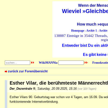
Wenn der Mensch
Wieviel »Gleichb
How much »equal
Homepage
-
Archiv 1
-
Archiv
138887 Einträge in 35442 Threads, 
regi
Entweder bist Du ein akti
Es gibt keine
WikiMANNia
Femokratie
zurück zur Forenübersicht
Esther Vilar, die berühmteste Männerrecht
Der_Dezentrale
,
Saturday, 20.09.2025, 15:16
(vor 320 Tagen)
Esther Vilars 90. Geburtstag war schon vor 4 Tagen, am 16.09. Da wollt
funktionierende Internetverbindung.