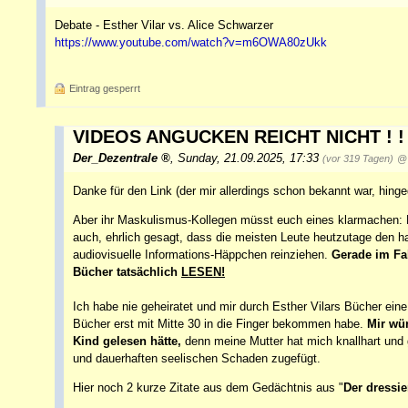
Debate - Esther Vilar vs. Alice Schwarzer
https://www.youtube.com/watch?v=m6OWA80zUkk
Eintrag gesperrt
VIDEOS ANGUCKEN REICHT NICHT ! ! 
Der_Dezentrale
,
Sunday, 21.09.2025, 17:33
(vor 319 Tagen)
@ 
Danke für den Link (der mir allerdings schon bekannt war, hing
Aber ihr Maskulismus-Kollegen müsst euch eines klarmachen: D
auch, ehrlich gesagt, dass die meisten Leute heutzutage den h
audiovisuelle Informations-Häppchen reinziehen.
Gerade im Fal
Bücher tatsächlich
LESEN!
Ich habe nie geheiratet und mir durch Esther Vilars Bücher ei
Bücher erst mit Mitte 30 in die Finger bekommen habe.
Mir wür
Kind gelesen hätte,
denn meine Mutter hat mich knallhart und
und dauerhaften seelischen Schaden zugefügt.
Hier noch 2 kurze Zitate aus dem Gedächtnis aus "
Der dressi