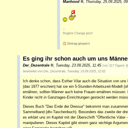
Manhood
,
Thursday, 25.09.2025, 0
--
Regime Change jetzt!
Eintrag gesperrt
Es ging ihr schon auch um uns Männe
Der_Dezentrale
,
Tuesday, 23.09.2025, 11:45
(vor 317 Tagen)
@
bearbeitet von Der_Dezentrale, Tuesday, 23.09.2025, 12:02
Ich denke schon, dass Esther Vilar auch die Situation von uns
(das 1977 erschien) hat sie ein 5-Stunden-Arbeitszeit-Modell 
ernähren, sollten Männer auch keine Frauen ernähren müssen. 
Kinder nicht in Ganztages-Einrichtungen gesteckt werden müss
Dieses Buch "Das Ende der Dressur" bekommt man zusammen m
Sammelband (dtv-Taschenbuch). Besonders das zweite der drei 
es erklärt uns im Kapitel mit der Überschrift "Öffentliche Väter
manipulieren. Dieses Kapitel gibt einem ganz wichtige Argumen