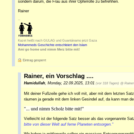
sondern darum, die Frau aus ihrer Opferrolle zu befrehhen.
Rainer
--
Kazet heißt nach GULAG und Guantánamo jetzt Gaza
Mohammeds Geschichte entschleiert den Islam
Ami go home und nimm Merz bitte mit!
Eintrag gesperrt
Rainer, ein Vorschlag ....
Hamidullah
,
Monday, 22.09.2025, 13:01
(vor 318 Tagen)
@ Rainer
Mit deiner Fußzeile gehe ich voll mit, aber mit dem letzten Sat
räumen ja gerade mit dem linken Gesindel auf, da kann man de
"... und nimm Scholz bitte mit!"
Vielleicht ist der folgende Satz besser als das vorgenannte Sa
bitte von dieser Welt auf ferne Planeten entsorgen."
Wir haben ja mittlerweile selber ein massives Entsorgungsprob