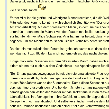
Daher jetzt, nachträglich und um so herzlicher: Herzlichen Glückwun
viele schöne Jahre!
Esther Vilar ist die größte und wichtigste Männerrechtlerin, die die We
Mitglieder des Forums kennt ihr wahrscheinlich Buchtitel wie
"Der dre
Amazon erhältlich). Mit dem "dressierten Mann", in dem sie die spekt
unterdrückt, sondern die Männer von den Frauen manipuliert und ausge
zur Intimfeindin von Alice Schwarzer. Vilar hat immer betont, dass Fra
begeben, um die Männer zu täuschen. Dieses Verhalten nennt sie treff
Da dies ein maskulistisches Forum ist, gehe ich davon aus, dass die
wen das nicht zutrifft, dem kann ich nur empfehlen, das nachzuholen.
Einige markante Passagen aus dem "dressierten Mann" haben mich so 
zitiere sie mal für euch aus dem Gedächtnis - als Appetithappen für al
"Bei Emanzipationsbewegungen befreit sich die emanzipierte Frau rege
immer ganz wörtlich, da ihr geistige Fesseln fremd sind. Zu Beginn de
In den 70er Jahren war es der Büstenhalter. Damit diese Sensation au
durchsichtige Bluse erfinden. Und bei der nächsten Emanzipationswell
gerade gegen den Willen der Männer mit viel Koketterie in ihren Maske
Lächerlichkeit, ihre Verlogenheit, ihre Gefühlskälte und ihr abgrundtie
Gelegenheit noch nie abgelegt. Und selbstverständlich wird sie dem Ma
häuslich Domäne überlassen und an seiner Stelle die Verantwortung f