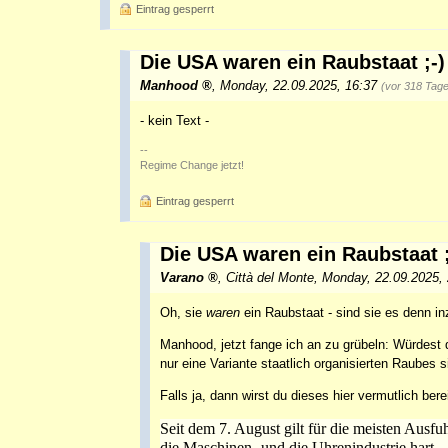
Eintrag gesperrt
Die USA waren ein Raubstaat ;-)
Manhood
,
Monday, 22.09.2025, 16:37
(vor 318 Tag
- kein Text -
--
Regime Change jetzt!
Eintrag gesperrt
Die USA waren ein Raubstaat ;
Varano
,
Città del Monte
,
Monday, 22.09.2025,
Oh, sie
waren
ein Raubstaat - sind sie es denn i
Manhood, jetzt fange ich an zu grübeln: Würdest 
nur eine Variante staatlich organisierten Raubes s
Falls ja, dann wirst du dieses hier vermutlich ber
Seit dem 7. August gilt für die meisten Ausfu
die Maschinen- und die Uhrenindustrie hart.