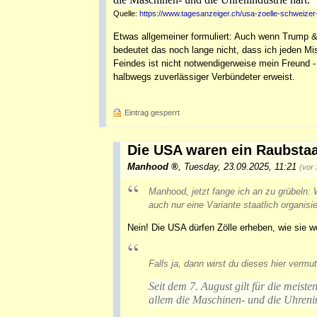
Quelle:
https://www.tagesanzeiger.ch/usa-zoelle-schweizer
Etwas allgemeiner formuliert: Auch wenn Trump &
bedeutet das noch lange nicht, dass ich jeden M
Feindes ist nicht notwendigerweise mein Freund -
halbwegs zuverlässiger Verbündeter erweist.
Eintrag gesperrt
Die USA waren ein Raubstaat
Manhood
,
Tuesday, 23.09.2025, 11:21
(vor
Manhood, jetzt fange ich an zu grübeln: 
auch nur eine Variante staatlich organis
Nein! Die USA dürfen Zölle erheben, wie sie wo
Falls ja, dann wirst du dieses hier vermut
Seit dem 7. August gilt für die meiste
allem die Maschinen- und die Uhrenin