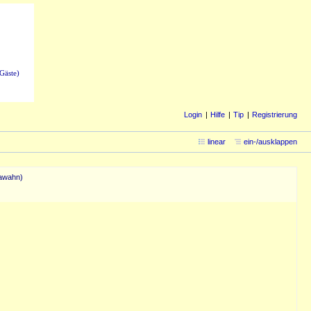
Gäste)
Login
Hilfe
Tip
Registrierung
linear
ein-/ausklappen
mawahn)