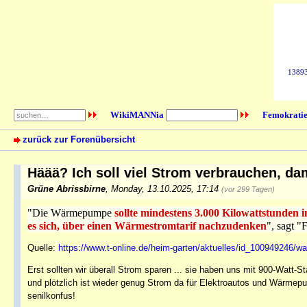
138932
WikiMANNia
Femokratie
zurück zur Forenübersicht
Häää? Ich soll viel Strom verbrauchen, d
Grüne Abrissbirne
,
Monday, 13.10.2025, 17:14
(vor 299 Tagen)
"Die Wärmepumpe
sollte mindestens 3.000 Kilowattstunden
es sich, über einen Wärmestromtarif nachzudenken
", sagt "
Quelle:
https://www.t-online.de/heim-garten/aktuelles/id_100949246/w
Erst sollten wir überall Strom sparen ... sie haben uns mit 900-Watt
und plötzlich ist wieder genug Strom da für Elektroautos und Wärme
senilkonfus!