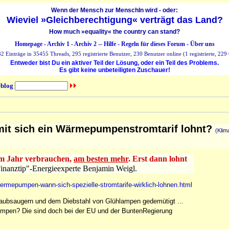
Wenn der Mensch zur MenschIn wird - oder:
Wieviel »Gleichberechtigung« verträgt das Land?
How much »equality« the country can stand?
Homepage
-
Archiv 1
-
Archiv 2
--
Hilfe
-
Regeln für dieses Forum
-
Über uns
 Einträge in 35455 Threads, 295 registrierte Benutzer, 230 Benutzer online (1 registrierte, 229 
Entweder bist Du ein aktiver Teil der Lösung, oder ein Teil des Problems.
Es gibt keine unbeteiligten Zuschauer!
blog
amit sich ein Wärmepumpenstromtarif lohnt?
(Kli
 im Jahr verbrauchen,
am besten mehr
. Erst dann lohnt
Finanztip"-Energieexperte Benjamin Weigl.
aermepumpen-wann-sich-spezielle-stromtarife-wirklich-lohnen.html
-Staubsaugern und dem Diebstahl von Glühlampen gedemütigt ...
pumpen? Die sind doch bei der EU und der BuntenRegierung