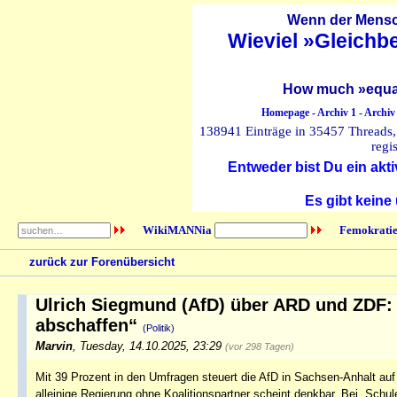
Wenn der Mensch
Wieviel »Gleichb
How much »equal
Homepage
-
Archiv 1
-
Archiv
138941 Einträge in 35457 Threads, 
regi
Entweder bist Du ein akti
Es gibt keine
WikiMANNia
Femokratie
zurück zur Forenübersicht
Ulrich Siegmund (AfD) über ARD und ZDF:
abschaffen“
(Politik)
Marvin
,
Tuesday, 14.10.2025, 23:29
(vor 298 Tagen)
Mit 39 Prozent in den Umfragen steuert die AfD in Sachsen-Anhalt au
alleinige Regierung ohne Koalitionspartner scheint denkbar. Bei „Schul