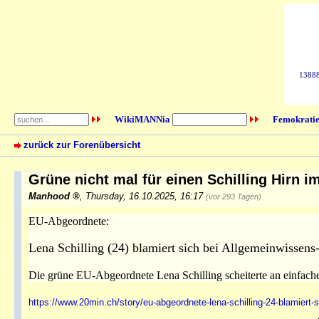
138884
WikiMANNia
Femokratie
zurück zur Forenübersicht
Grüne nicht mal für einen Schilling Hirn 
Manhood
,
Thursday, 16.10.2025, 16:17
(vor 293 Tagen)
EU-Abgeordnete:
Lena Schilling (24) blamiert sich bei Allgemeinwissens
Die grüne EU-Abgeordnete Lena Schilling scheiterte an einfach
https://www.20min.ch/story/eu-abgeordnete-lena-schilling-24-blamiert