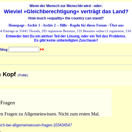
Wenn der Mensch zur MenschIn wird - oder:
Wieviel »Gleichberechtigung« verträgt das Land?
How much »equality« the country can stand?
Homepage
-
Archiv 1
-
Archiv 2
--
Hilfe
-
Regeln für dieses Forum
-
Über uns
 Einträge in 35441 Threads, 295 registrierte Benutzer, 135 Benutzer online (1 registrierte, 134 
Entweder bist Du ein aktiver Teil der Lösung, oder ein Teil des Problems.
Es gibt keine unbeteiligten Zuschauer!
blog
im Kopf
(Politik)
-Fragen
en Fragen zu Allgemeinwissen. Nicht zum ersten Mal.
-sich-bei-allgemeinwissen-fragen-103434547