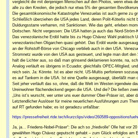
vergleicht die mit denjenigen Menschen auf den Photos, wenn etwa de
alle zu den Kreolen, die jedoch nur etwa 5% der gesamten Bevölkerung
Die gesamtökonomische Katastrophe Venezuelas ist auch gerne zu gro
Schließlich überziehen die USA jedes Land, deren Polit-Köterlis ni
Duldungsstarre verharren, mit Sanktionen. Wie das geht, erleben mom
Doitschen. Nicht vergessen: Die USA hatten ja auch das Nord-Ström-
Das venezolanische Erdöl hatte bis zu Hugo Chávez Wahl praktisch U
venezolanischen Oligarchen quasi gehört. Das Erdöl wurde ausgesaugt
an der Rohstoff-Börse von Chicago verblieb auch in den USA. Venezue
Stromnetz wurde von den USA aus gesteuert, und legte man dort den 
halt die Lichter aus, so daß man grinsend deklamieren konnte, na, sch
Analog verläuft es übrigens in Ecuador, gleichfalls OPEC-Mitglied, u
reich sein. Ja: Könnte. Ist es aber nicht. US-Multis perforieren soz
es auf Tankern in die USA. Ist eine Quelle ausgesaugt, überläßt man 
Seit jeher verläuft das so, ohne, daß die Welt im Westen irgendwie dav
Ureinwohner flächendeckend gegen die USA. Und die? Die ließen zwei 
„Uns ist’s wurscht, wer unter uns euer dummer Ober-Präser ist, aber 
Letztendlicher Auslöser für meine neuerlichen Ausführungen zum Them
auf RT gefunden habe; es ist geradezu unfaßbar:
https://pressefreiheit.rtde.tech/kurzclips/video/260589-oppositionsfueh
Ja, ja… Friedens-Nobel-Präser“: Die ach so „friedvolle“ Olle hat vor
gewählten Hugo Chávez geputscht gehabt – zum Glück erfolglos am E