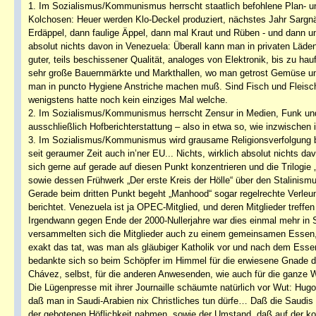
1. Im Sozialismus/Kommunismus herrscht staatlich befohlene Plan- 
Kolchosen: Heuer werden Klo-Deckel produziert, nächstes Jahr Sargn
Erdäppel, dann faulige Äppel, dann mal Kraut und Rüben - und dann u
absolut nichts davon in Venezuela: Überall kann man in privaten Läden
guter, teils beschissener Qualität, analoges von Elektronik, bis zu ha
sehr große Bauernmärkte und Markthallen, wo man getrost Gemüse un
man in puncto Hygiene Anstriche machen muß. Sind Fisch und Fleisch a
wenigstens hatte noch kein einziges Mal welche.
2. Im Sozialismus/Kommunismus herrscht Zensur in Medien, Funk und 
ausschließlich Hofberichterstattung – also in etwa so, wie inzwischen 
3. Im Sozialismus/Kommunismus wird grausame Religionsverfolgung b
seit geraumer Zeit auch in’ner EU... Nichts, wirklich absolut nichts dav
sich gerne auf gerade auf diesen Punkt konzentrieren und die Trilogie
sowie dessen Frühwerk „Der erste Kreis der Hölle“ über den Stalinismu
Gerade beim dritten Punkt begeht „Manhood“ sogar regelrechte Verle
berichtet. Venezuela ist ja OPEC-Mitglied, und deren Mitglieder treffe
Irgendwann gegen Ende der 2000-Nullerjahre war dies einmal mehr in 
versammelten sich die Mitglieder auch zu einem gemeinsamen Essen,
exakt das tat, was man als gläubiger Katholik vor und nach dem Essen 
bedankte sich so beim Schöpfer im Himmel für die erwiesene Gnade d
Chávez, selbst, für die anderen Anwesenden, wie auch für die ganze W
Die Lügenpresse mit ihrer Journaille schäumte natürlich vor Wut: Hug
daß man in Saudi-Arabien nix Christliches tun dürfe… Daß die Saudis
der gebotenen Höflichkeit nahmen, sowie der Umstand, daß auf der kom