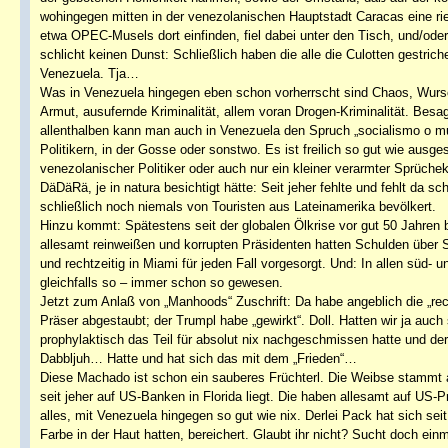
wohingegen mitten in der venezolanischen Hauptstadt Caracas eine 
etwa OPEC-Musels dort einfinden, fiel dabei unter den Tisch, und/ode
schlicht keinen Dunst: Schließlich haben die alle die Culotten gestric
Venezuela. Tja…
Was in Venezuela hingegen eben schon vorherrscht sind Chaos, Wursch
Armut, ausufernde Kriminalität, allem voran Drogen-Kriminalität. Besa
allenthalben kann man auch in Venezuela den Spruch „socialismo o m
Politikern, in der Gosse oder sonstwo. Es ist freilich so gut wie ausg
venezolanischer Politiker oder auch nur ein kleiner verarmter Sprüche
DäDäRä, je in natura besichtigt hätte: Seit jeher fehlte und fehlt da 
schließlich noch niemals von Touristen aus Lateinamerika bevölkert.
Hinzu kommt: Spätestens seit der globalen Ölkrise vor gut 50 Jahren
allesamt reinweißen und korrupten Präsidenten hatten Schulden über 
und rechtzeitig in Miami für jeden Fall vorgesorgt. Und: In allen süd- 
gleichfalls so – immer schon so gewesen.
Jetzt zum Anlaß von „Manhoods“ Zuschrift: Da habe angeblich die „re
Präser abgestaubt; der Trumpl habe „gewirkt“. Doll. Hatten wir ja a
prophylaktisch das Teil für absolut nix nachgeschmissen hatte und
Dabbljuh… Hatte und hat sich das mit dem „Frieden“…
Diese Machado ist schon ein sauberes Früchterl. Die Weibse stammt 
seit jeher auf US-Banken in Florida liegt. Die haben allesamt auf US-Pr
alles, mit Venezuela hingegen so gut wie nix. Derlei Pack hat sich seit
Farbe in der Haut hatten, bereichert. Glaubt ihr nicht? Sucht doch ei