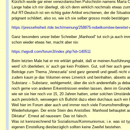
Kürzlich wurde gar einer venezolanischen Putschistin namens María 
Lange habe ich mir überlegt, ob ich denn wirklich nochmals etwas zum
Auf RT-Deutsch ist ein richtig guter Artikel erschienen, der die Situat
prägnant schildert, also so, wie ich sie selber grosso modo bestätigen
https://pressefreiheit.rtde.tech/meinung/258875-nobelkomitee-bereitet-w
Ganz besonders unser lieber Schreiber „Manhood“ tut sich ja auch imm
schon wieder etwas her, macht aber nix:
https://wgvdl.com/forum3/index.php?id=140511
Beim letzten Male hat er mir erklärt gehabt, daß er meinen Ausführ
werd’ ich überleben; is’ auch gar kein Problem. Gut, soll hier auch gew
Beiträge zum Thema „Venezuela“ sind ganz generell und gewiß nicht 
zudem kaum je das Volumen eines Limerick und beinhalten, abseits arg
Substanz – Substanz, wohlgemerkt, über die sich anderenfalls ja debatt
noch gerne von anderen Erkenntnissen ereilen lassen, denn im Grun
wie wir sie hier noch vor 15, 20 Jahren hatten, unter solchen Umstä
auch persönlich, weswegen ich Bullshit dazu eben durchaus auch ein 
Weil hier im Forum aber auch und immer noch viele Forumsfremdlinge 
Wiederholungen. Der erste Stein des Anstoßes: Manhood behauptet ad
Diktatur“. Erneut ad nauseam: Das ist falsch.
Was ist kennzeichnend für Sozialismus/Kommunismus; i.e. was ist typi
eigenen Einstellung diesbezüglich sollten keine Zweifel bestehen.