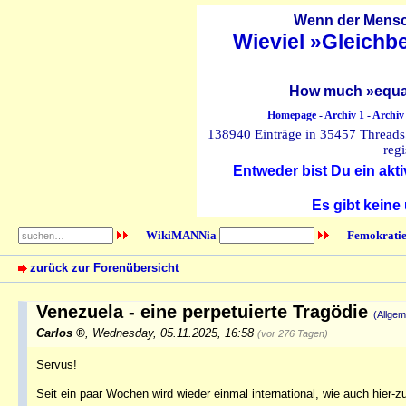
Wenn der Mensch
Wieviel »Gleichb
How much »equal
Homepage
-
Archiv 1
-
Archiv
138940 Einträge in 35457 Threads, 
regi
Entweder bist Du ein akti
Es gibt keine
WikiMANNia
Femokratie
zurück zur Forenübersicht
Venezuela - eine perpetuierte Tragödie
(Allgem
Carlos
,
Wednesday, 05.11.2025, 16:58
(vor 276 Tagen)
Servus!
Seit ein paar Wochen wird wieder einmal international, wie auch hier-