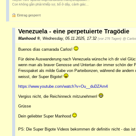
Con không gần phải khiếp sợ, bố ở dây, cảnh giác...
Eintrag gesperrt
Venezuela - eine perpetuierte Tragödie
Manhood
,
Wednesday, 05.11.2025, 17:32
(vor 276 Tagen)
@ Carlo
Buenos días camarada Carlos!
Für deine Auswanderung nach Venezuela wünsche ich dir viel Glück!
wenn man als braver Genosse und Untertan der immer schön der Par
Fresspaket als milde Gabe von Parteibonzen, während die andern d
weisst, der Super Bigote!
https://www.youtube.com/watch?v=Ou__duDZAm4
Vergiss nicht, die Reichinneck mitzunehmen!
Grüsse
Dein geliebter Super Manhood
PS: Die Super Bigote Videos bekommen dir definitiv nicht - das ist 