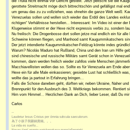
die Trulla nicht einmal vor Gericht gestellt. Jetzt peitscht sie die 
gerottete Streitmacht möge doch bittrechtschön und gefälligst mal endl
um genau das zu zu vollziehen, was ohnehin die ganze Welt weiß: K
Venezuelas sollen und wollen sich wieder das Erdöl des Landes exklusiv
richtigen“ Verhältnisse herstellen... Interessant: Im Video ist einer
Klugerweise stimmt er der Hexe nicht expressis verbis zu, sondern lau
Nu freilisch: Die Drogenbosse dort sollen jetze mal endlich ein für alle
Schweine können fliegen, und Manhood samt Kaugummikatschers sind 
Der jetzt intendierte Kaugummikatscher-Feldzug könnte indes gründlich
Warum? Nicolás Maduro hat Rußland, China und den Iran um Hilfe gebe
sind chinesische und russische Militärs samt Gerät schon in Venezuela
kommen, dann werden freilich wieder zahllos viele Menschen jämmerl
Macchiavellisten wollen das so. Sollte es für Venezuela am Ende aber
Hexe ein für alle Male einkassieren; gesiebte Lust hat schließlich was
wollte das ja partout in Erfahrung bringen…
Falls die Schose daneben geht, dürften wir, neben Ukraine, Naher und
Brennpunkt für den Ausbruch des 3. Weltkriegs bekommen. Rentiert si
Hirn vom Himmel… Herzlichen Dank an Dich, lieber Leser, daß Du mir 
Carlos
--
Laudetur Iesus Cristus per ómnia sǽcula saeculorum.
為了小孩子我砸鍋賣鐵。。。
La vida es sueño...
Nayax t’ant’ apanta wajchanakaxa manq’añapataki…