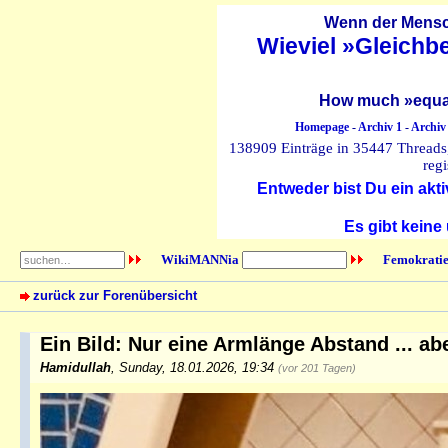
Wenn der Mensch
Wieviel »Gleichb
How much »equal
Homepage
-
Archiv 1
-
Archiv
138909 Einträge in 35447 Threads, 
regi
Entweder bist Du ein akti
Es gibt keine
WikiMANNia
Femokratie
zurück zur Forenübersicht
Ein Bild: Nur eine Armlänge Abstand ... abe
Hamidullah
,
Sunday, 18.01.2026, 19:34
(vor 201 Tagen)