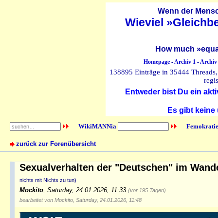
Wenn der Mensch
Wieviel »Gleichb
How much »equal
Homepage
-
Archiv 1
-
Archiv
138895 Einträge in 35444 Threads, 
regi
Entweder bist Du ein akti
Es gibt keine
WikiMANNia
Femokratie
zurück zur Forenübersicht
Sexualverhalten der "Deutschen" im Wandel
nichts mit Nichts zu tun)
Mockito
,
Saturday, 24.01.2026, 11:33
(vor 195 Tagen)
bearbeitet von Mockito, Saturday, 24.01.2026, 11:48