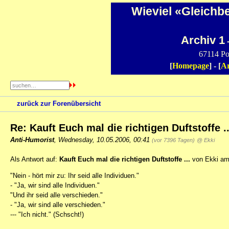
Wieviel «Gleichb
Archiv 1
-
67114 Po
[
Homepage
] - [
Ar
zurück zur Forenübersicht
Re: Kauft Euch mal die richtigen Duftstoffe ..
Anti-Humorist
,
Wednesday, 10.05.2006, 00:41
(vor 7396 Tagen)
@ Ekki
Als Antwort auf:
Kauft Euch mal die richtigen Duftstoffe ...
von Ekki am 
"Nein - hört mir zu: Ihr seid alle Individuen."
- "Ja, wir sind alle Individuen."
"Und ihr seid alle verschieden."
- "Ja, wir sind alle verschieden."
--- "Ich nicht." (Schscht!)