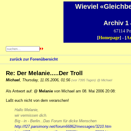
Wieviel «Gleichb
Archiv 1
-
67114 Po
[
Homepage
] - [
Ar
zurück zur Forenübersicht
Re: Der Melanie.....Der Troll
Michael
,
Thursday, 11.05.2006, 01:56
(vor 7395 Tagen)
@ Michael
Als Antwort auf:
@ Melanie
von Michael am 08. Mai 2006 20:08:
Laßt euch nicht von dem verarschen!
Hallo Melanie,
wir vermissen dich.
Big - in - Berlin...Das Forum für dicke Menschen
http://f27.parsimony.net/forum66862/messages/3210.htm