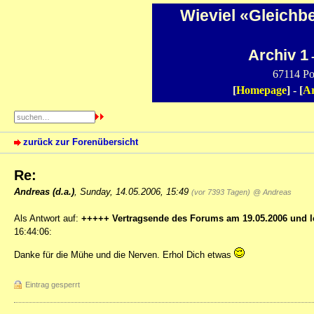
Wieviel «Gleichb
Archiv 1
-
67114 Po
[
Homepage
] - [
Ar
zurück zur Forenübersicht
Re:
Andreas (d.a.)
,
Sunday, 14.05.2006, 15:49
(vor 7393 Tagen)
@ Andreas
Als Antwort auf:
+++++ Vertragsende des Forums am 19.05.2006 und le
16:44:06:
Danke für die Mühe und die Nerven. Erhol Dich etwas
Eintrag gesperrt