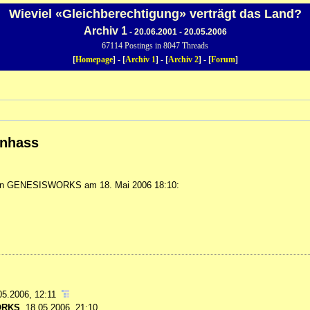
Wieviel «Gleichberechtigung» verträgt das Land?
Archiv 1
- 20.06.2001 - 20.05.2006
67114 Postings in 8047 Threads
[
Homepage
] - [
Archiv 1
] - [
Archiv 2
] - [
Forum
]
enhass
n GENESISWORKS am 18. Mai 2006 18:10:
05.2006, 12:11
ORKS
,
18.05.2006, 21:10