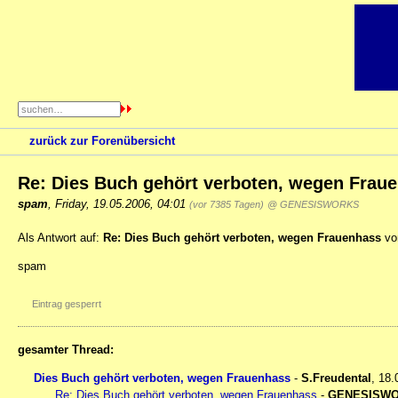
zurück zur Forenübersicht
Re: Dies Buch gehört verboten, wegen Frau
spam
,
Friday, 19.05.2006, 04:01
(vor 7385 Tagen)
@ GENESISWORKS
Als Antwort auf:
Re: Dies Buch gehört verboten, wegen Frauenhass
vo
spam
Eintrag gesperrt
gesamter Thread:
Dies Buch gehört verboten, wegen Frauenhass
-
S.Freudental
,
18.
Re: Dies Buch gehört verboten, wegen Frauenhass
-
GENESISW