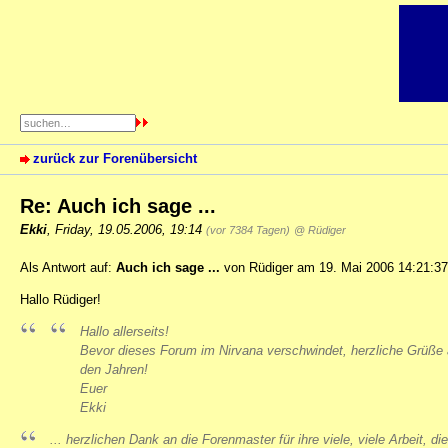
zurück zur Forenübersicht
Re: Auch ich sage ...
Ekki
,
Friday, 19.05.2006, 19:14
(vor 7384 Tagen)
@ Rüdiger
Als Antwort auf:
Auch ich sage ...
von Rüdiger am 19. Mai 2006 14:21:37
Hallo Rüdiger!
Hallo allerseits!
Bevor dieses Forum im Nirvana verschwindet, herzliche Grüße 
den Jahren!
Euer
Ekki
... herzlichen Dank an die Forenmaster für ihre viele, viele Arbeit,