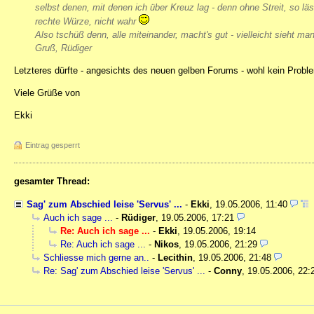
selbst denen, mit denen ich über Kreuz lag - denn ohne Streit, so 
rechte Würze, nicht wahr
Also tschüß denn, alle miteinander, macht's gut - vielleicht sieht ma
Gruß, Rüdiger
Letzteres dürfte - angesichts des neuen gelben Forums - wohl kein Probl
Viele Grüße von
Ekki
Eintrag gesperrt
gesamter Thread:
Sag' zum Abschied leise 'Servus' ...
-
Ekki
,
19.05.2006, 11:40
Auch ich sage ...
-
Rüdiger
,
19.05.2006, 17:21
Re: Auch ich sage ...
-
Ekki
,
19.05.2006, 19:14
Re: Auch ich sage ...
-
Nikos
,
19.05.2006, 21:29
Schliesse mich gerne an..
-
Lecithin
,
19.05.2006, 21:48
Re: Sag' zum Abschied leise 'Servus' ...
-
Conny
,
19.05.2006, 22: