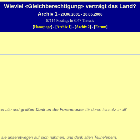
Wieviel «Gleichberechtigung» verträgt das Land?
Archiv 1
- 20.06.2001 - 20.05.2006
67114 Postings in 8047 Threads
[
Homepage
] - [
Archiv 1
] - [
Archiv 2
] - [
Forum
]
:
an alle und
großen Dank an die Forenmaster
für deren Einsatz in all'
 die sie unseretwegen auf sich nahmen, und dank allen Teilnehmern,