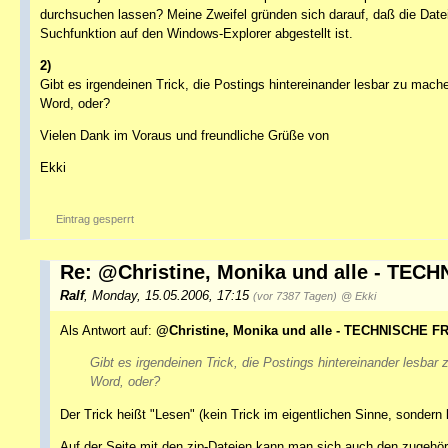
durchsuchen lassen? Meine Zweifel gründen sich darauf, daß die Da
Suchfunktion auf den Windows-Explorer abgestellt ist.
2)
Gibt es irgendeinen Trick, die Postings hintereinander lesbar zu ma
Word, oder?
Vielen Dank im Voraus und freundliche Grüße von
Ekki
Eintrag gesperrt
Re: @Christine, Monika und alle - TE
Ralf
,
Monday, 15.05.2006, 17:15
(vor 7387 Tagen)
@ Ekki
Als Antwort auf:
@Christine, Monika und alle - TECHNISCHE F
Gibt es irgendeinen Trick, die Postings hintereinander lesb
Word, oder?
Der Trick heißt "Lesen" (kein Trick im eigentlichen Sinne, sondern
Auf der Seite mit den zip-Dateien kann man sich auch den zugehör