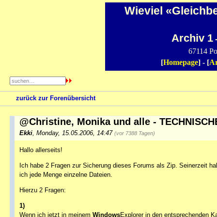
Wieviel «Gleichb
Archiv 1
-
67114 Po
[
Homepage
] - [
Ar
zurück zur Forenübersicht
@Christine, Monika und alle - TECHNISC
Ekki
,
Monday, 15.05.2006, 14:47
(vor 7388 Tagen)
Hallo allerseits!
Ich habe 2 Fragen zur Sicherung dieses Forums als Zip. Seinerzeit ha
ich jede Menge einzelne Dateien.
Hierzu 2 Fragen:
1)
Wenn ich jetzt in meinem
Windows
Explorer in den entsprechenden Ka