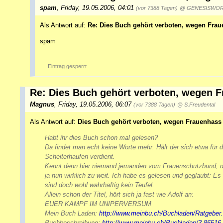
spam
,
Friday, 19.05.2006, 04:01
(vor 7388 Tagen)
@ GENESISWO
Als Antwort auf:
Re: Dies Buch gehört verboten, wegen Fra
spam
Eintrag gesperrt
Re: Dies Buch gehört verboten, wegen 
Magnus
,
Friday, 19.05.2006, 06:07
(vor 7388 Tagen)
@ S.Freudental
Als Antwort auf:
Dies Buch gehört verboten, wegen Frauenhass
Habt ihr dies Buch schon mal gelesen?
Da findet man echt keine Worte mehr. Hält der sich etwa für 
Scheiterhaufen verdient.
Kennt denn hier niemand jemanden vom Frauenschutzbund, der
ja nun wirklich zu weit. Ich habe es gelesen und geglaubt: Es 
sind doch wohl wahrhaftig kein Teufel.
Allein schon der Titel, hört sich ja fast wie Adolf an:
EUER KAMPF IM UNIPERVERSUM
Mein Buch Laden:
http://www.meinbu.ch/Buchladen/Ratgeber
Buchbeschreibung:
http://www.meinbu.ch/Buchladen/3-86516