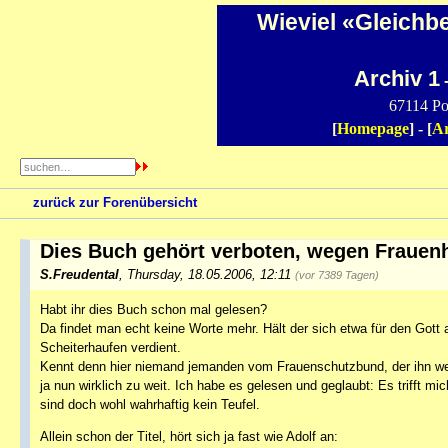
Wieviel «Gleichb
Archiv 1
-
67114 Po
[
Homepage
] - [
Ar
zurück zur Forenübersicht
Dies Buch gehört verboten, wegen Frauen
S.Freudental
,
Thursday, 18.05.2006, 12:11
(vor 7389 Tagen)
Habt ihr dies Buch schon mal gelesen?
Da findet man echt keine Worte mehr. Hält der sich etwa für den Gott 
Scheiterhaufen verdient.
Kennt denn hier niemand jemanden vom Frauenschutzbund, der ihn weg
ja nun wirklich zu weit. Ich habe es gelesen und geglaubt: Es trifft mi
sind doch wohl wahrhaftig kein Teufel.
Allein schon der Titel, hört sich ja fast wie Adolf an: