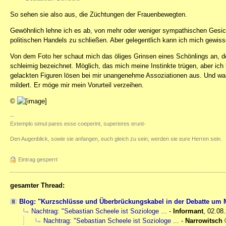
So sehen sie also aus, die Züchtungen der Frauenbewegten.
Gewöhnlich lehne ich es ab, von mehr oder weniger sympathischen Gesi
politischen Handels zu schließen. Aber gelegentlich kann ich mich gewiss
Von dem Foto her schaut mich das öliges Grinsen eines Schönlings an, d
schleimig bezeichnet. Möglich, das mich meine Instinkte trügen, aber ich
gelackten Figuren lösen bei mir unangenehme Assoziationen aus. Und was 
mildert. Er möge mir mein Vorurteil verzeihen.
©
--
Extemplo simul pares esse coeperint, superiores erunt-
Den Augenblick, sowie sie anfangen, euch gleich zu sein, werden sie eure Herren sein.
Eintrag gesperrt
gesamter Thread:
Blog: "Kurzschlüsse und Überbrückungskabel in der Debatte um M
Nachtrag: "Sebastian Scheele ist Soziologe ...
-
Informant
,
02.08.
Nachtrag: "Sebastian Scheele ist Soziologe ...
-
Narrowitsch