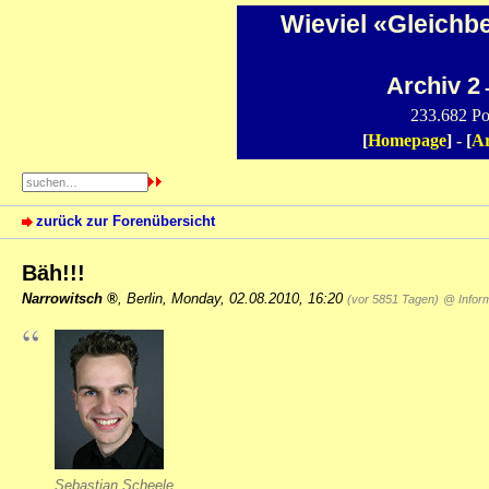
Wieviel «Gleichb
Archiv 2
-
233.682 Po
[
Homepage
] - [
Ar
zurück zur Forenübersicht
Bäh!!!
Narrowitsch
,
Berlin
,
Monday, 02.08.2010, 16:20
(vor 5851 Tagen)
@ Infor
Sebastian Scheele