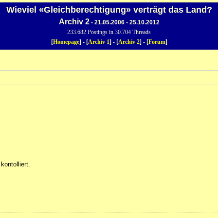
Wieviel «Gleichberechtigung» verträgt das Land?
Archiv 2
- 21.05.2006 - 25.10.2012
233.682 Postings in 30.704 Threads
[
Homepage
] - [
Archiv 1
] - [
Archiv 2
] - [
Forum
]
kontolliert.