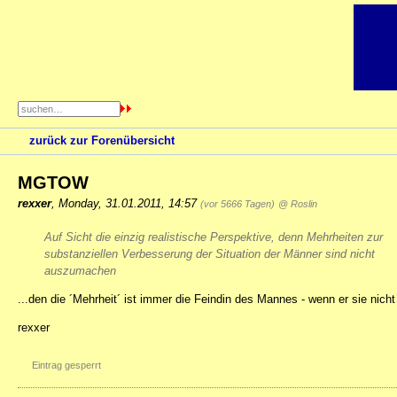
zurück zur Forenübersicht
MGTOW
rexxer
,
Monday, 31.01.2011, 14:57
(vor 5666 Tagen)
@ Roslin
Auf Sicht die einzig realistische Perspektive, denn Mehrheiten zur
substanziellen Verbesserung der Situation der Männer sind nicht
auszumachen
...den die ´Mehrheit´ ist immer die Feindin des Mannes - wenn er sie nicht 
rexxer
Eintrag gesperrt