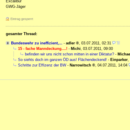
Excalibur
GWG-Jäger
Eintrag gesperrt
gesamter Thread:
Bundeswehr zu ineffizient,...
-
adler
,
03.07.2011, 02:31
15 - fache Manndeckung....!
-
Michi
,
03.07.2011, 09:00
befinden wir uns nicht schon mitten in einer Diktatur?
-
Michae
So siehts doch im ganzen ÖD aus! Flächendeckend!
-
Einparker
,
Schritte zur Effizenz der BW
-
Narrowitsch
,
04.07.2011, 14:04