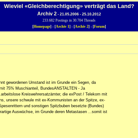
Wieviel «Gleichberechtigung» verträgt das Land?
Archiv 2
- 21.05.2006 - 25.10.2012
233.682 Postings in 30.704 Threads
[
Homepage
] - [
Archiv 1
] - [
Archiv 2
] - [
Forum
]
ekannt gewordenen Umstand ist im Grunde ein Segen, da
tt mit 75% Muschianteil, BundesANSTALTEN - Ja
.arbeitslose Kreiswehrersatzämter, die exPost / Telekom mit
ns, unsere schwule mit ex-Kommunisten an der Spitze, ex-
Spesenrittern und sonstigen Spitzbuben besetzte (Bundes)
erartige Auswüchse, im Grunde deren Metastasen ...somit ist