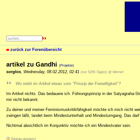
zurück zur Forenübersicht
artikel zu Gandhi
(Projekte)
sorglos
,
Wednesday, 08.02.2012, 02:41
(vor 5295 Tagen)
@ Werner
Wo steht im Artikel etwas vom "Prinzip der Freiwilligkeit"?
Im Artikel nichts. Das bedauere ich. Führungsprinzip in der Satyagraha-Str
mir nicht bekannt.
Zu deiner und meiner Feminismuskritikfähigkeit möchte ich mich nicht wei
zwingen läßt, landet beim Mindestunterhalt und Mindestumgang. Das darf
Nichtmal absichtlich im Konjunktiv möchte ich ein Mindestvater sein.
Eintrag gesperrt