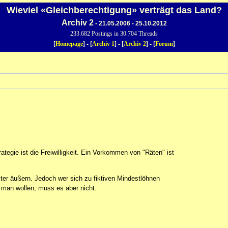
Wieviel «Gleichberechtigung» verträgt das Land?
Archiv 2
- 21.05.2006 - 25.10.2012
233.682 Postings in 30.704 Threads
[
Homepage
] - [
Archiv 1
] - [
Archiv 2
] - [
Forum
]
ategie ist die Freiwilligkeit. Ein Vorkommen von "Räten" ist
ter äußern. Jedoch wer sich zu fiktiven Mindestlöhnen
 man wollen, muss es aber nicht.