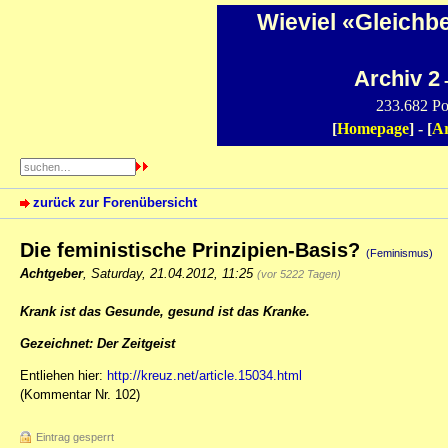
Wieviel «Gleichb
Archiv 2
-
233.682 Po
[
Homepage
] - [
Ar
zurück zur Forenübersicht
Die feministische Prinzipien-Basis?
(Feminismus)
Achtgeber
,
Saturday, 21.04.2012, 11:25
(vor 5222 Tagen)
Krank ist das Gesunde, gesund ist das Kranke.
Gezeichnet: Der Zeitgeist
Entliehen hier:
http://kreuz.net/article.15034.html
(Kommentar Nr. 102)
Eintrag gesperrt