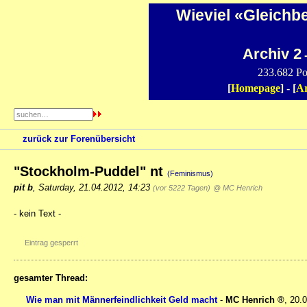
Wieviel «Gleichb
Archiv 2
-
233.682 Po
[
Homepage
] - [
Ar
zurück zur Forenübersicht
"Stockholm-Puddel" nt
(Feminismus)
pit b
,
Saturday, 21.04.2012, 14:23
(vor 5222 Tagen)
@ MC Henrich
- kein Text -
Eintrag gesperrt
gesamter Thread:
Wie man mit Männerfeindlichkeit Geld macht
-
MC Henrich
,
20.