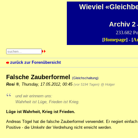
Wieviel «Gleichb
Archiv 2
-
233.682 Po
[
Homepage
] - [
Ar
zurück zur Forenübersicht
Falsche Zauberformel
(Gleichschaltung)
Rosi
,
Thursday, 17.05.2012, 00:45
(vor 5194 Tagen)
@ Holger
und wir erinnern uns:
Wahrheit ist Lüge, Frieden ist Krieg.
Lüge ist Wahrheit, Krieg ist Frieden.
Andreas Tögel hat die falsche Zauberformel verwendet. Er negiert einfac
Positive - die Umkehr der Verdrehung nicht erreicht werden.